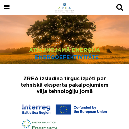
ATJAUNOJAMĀ ENERĢIJA
ENERGOEFEKTIVITĀTE
ZREA izsludina tirgus izpēti par
tehniskā eksperta pakalpojumiem
vēja tehnoloģiju jomā