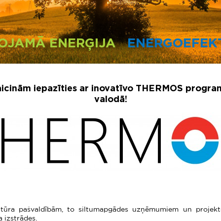
OJAMĀ ENERĢIJA
ENERGOEFEKT
 aicinām iepazīties ar inovatīvo THERMOS progra
valodā!
ra pašvaldībām, to siltumapgādes uzņēmumiem un projektēt
 izstrādes.