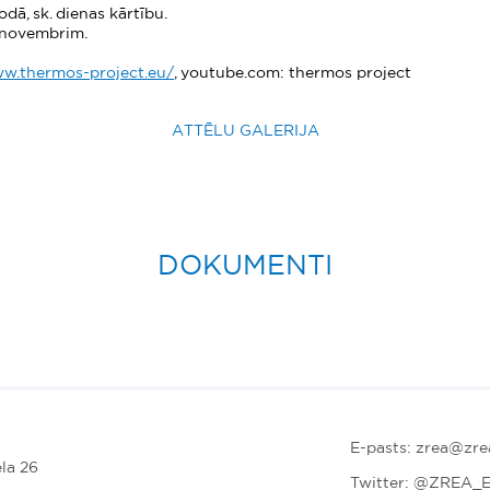
dā, sk. dienas kārtību.
. novembrim.
ww.thermos-project.eu/
, youtube.com: thermos project
ATTĒLU GALERIJA
DOKUMENTI
E-pasts: zrea@zrea
la 26
Twitter:
@ZREA_E