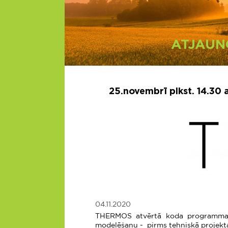
ATJAUN
25.novembrī plkst. 14.30
04.11.2020
THERMOS atvērtā koda programmatū
modelēšanu - pirms tehniskā projekta