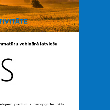
IVITĀTE
mmatūru vebinārā latviešu
ājiem piedāvā siltumapgādes tīklu