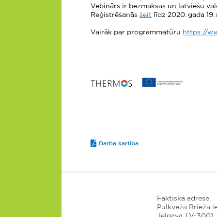
Vebinārs ir bezmaksas un latviešu valo
Reģistrēšanās
šeit
līdz 2020. gada 19
Vairāk par programmatūru
https://w
Darba kartiba
Faktiskā adrese
Pulkveža Brieža ie
Jelgava, LV-3001