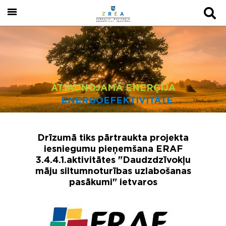
ATJAUNOJAMĀ ENERĢIJA
ENERGOEFEKTIVITĀTE
Drīzumā tiks pārtraukta projekta
iesniegumu pieņemšana ERAF
3.4.4.1.aktivitātes "Daudzdzīvokļu
māju siltumnoturības uzlabošanas
pasākumi" ietvaros