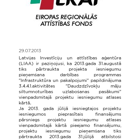
29.07.2013
Latvijas Investīciju un attīstības aģentūra
(LIAA) ir paziņojusi, ka 2013.gada 31.augustā
tiks pārtraukta projekta iesniegumu
pieņemšana darbības programmas
"Infrastruktūra un pakalpojumi" papildinājuma
3.4.4.1.aktivitātes "Daudzdzīvokļu māju
siltumnoturības uzlabošanas pasākumi"
vienpadsmitajā projektu iesniegumu atlases
kārtā
.
Ja 2013. gada jūlijā iesniegtajos projektu
iesniegumos pieprasītais finansējums
pārsniegs projektu iesniegumu atlases
vienpadsmitajā kārtā pieejamo finansējumu,
projektu iesniegumu pieņemšana tiks
pārtraukta 2013.gada 31.jūlijā
atbilstoši