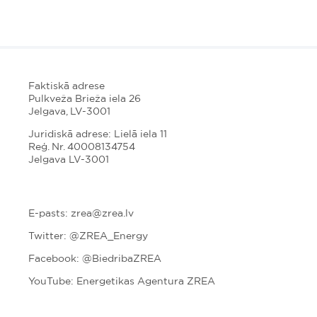
Faktiskā adrese
Pulkveža Brieža iela 26
Jelgava, LV-3001
Juridiskā adrese: Lielā iela 11
Reģ. Nr. 40008134754
Jelgava LV-3001
E-pasts: zrea@zrea.lv
Twitter:
@ZREA_Energy
Facebook: @BiedribaZREA
YouTube: Energetikas Agentura ZREA