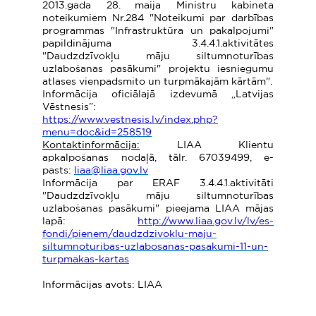
2013.gada 28. maija Ministru kabineta
noteikumiem Nr.284 "Noteikumi par darbības
programmas "Infrastruktūra un pakalpojumi"
papildinājuma 3.4.4.1.aktivitātes
"Daudzdzīvokļu māju siltumnoturības
uzlabošanas pasākumi" projektu iesniegumu
atlases vienpadsmito un turpmākajām kārtām".
Informācija oficiālajā izdevumā „Latvijas
Vēstnesis”:
https://www.vestnesis.lv/index.php?
menu=doc&id=258519
Kontaktinformācija:
LIAA Klientu
apkalpošanas nodaļā, tālr. 67039499, e-
pasts:
liaa@liaa.gov.lv
Informācija par ERAF 3.4.4.1.aktivitāti
"Daudzdzīvokļu māju siltumnoturības
uzlabošanas pasākumi" pieejama LIAA mājas
lapā:
http://www.liaa.gov.lv/lv/es-
fondi/pienem/daudzdzivoklu-maju-
siltumnoturibas-uzlabosanas-pasakumi-11-un-
turpmakas-kartas
Informācijas avots: LIAA