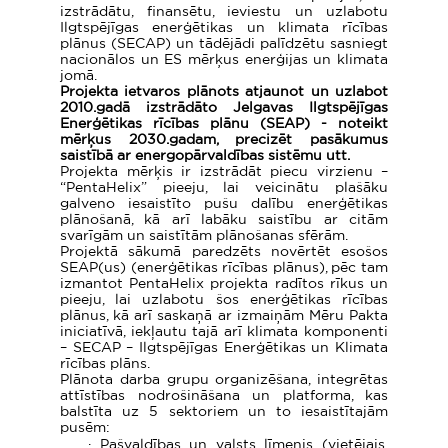
izstrādātu,
finansētu, ieviestu un uzlabotu
Ilgtspējīgas enerģētikas un klimata rīcības
plānus (SECAP) un tādējādi palīdzētu sasniegt
nacionālos un ES mērķus enerģijas un klimata
jomā.
Projekta ietvaros plānots atjaunot un uzlabot
2010.gadā izstrādāto
Jelgavas Ilgtspējīgas
Enerģētikas rīcības plānu (SEAP) - noteikt
mērķus 2030.gadam, precizēt pasākumus
saistībā ar energopārvaldības sistēmu utt.
Projekta mērķis ir
izstrādāt piecu virzienu –
“PentaHelix” pieeju, lai veicinātu plašāku
galveno iesaistīto pušu dalību enerģētikas
plānošanā, kā arī labāku saistību
ar citām
svarīgām un saistītām plānošanas sfērām.
Projektā sākumā paredzēts novērtēt esošos
SEAP(us) (enerģētikas rīcības plānus),
pēc tam
izmantot PentaHelix projekta radītos rīkus un
pieeju, lai uzlabotu šos enerģētikas rīcības
plānus, kā arī saskaņā ar izmaiņām Mēru Pakta
iniciatīvā, iekļautu tajā arī klimata komponenti
– SECAP – Ilgtspējīgas Enerģētikas un Klimata
rīcības plāns.
Plānota darba grupu organizēšana, integrētas
attīstības nodrošināšana un platforma, kas
balstīta uz 5 sektoriem un to iesaistītajām
pusēm:
·
Pašvaldības un valsts līmenis (vietējais,