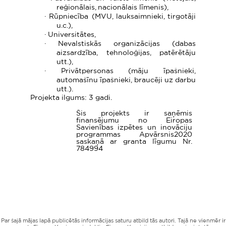
reģionālais, nacionālais līmenis),
·
Rūpniecība (MVU, lauksaimnieki, tirgotāji
u.c.),
·
Universitātes,
·
Nevalstiskās organizācijas (dabas
aizsardzība, tehnoloģijas, patērētāju
utt.),
·
Privātpersonas (māju īpašnieki,
automašīnu īpašnieki, braucēji uz darbu
utt.).
Projekta ilgums: 3 gadi.
Šis projekts ir saņēmis
finansējumu no Eiropas
Savienības izpētes un inovāciju
programmas Apvārsnis2020
saskaņā ar granta līgumu Nr.
784994
Par šajā mājas lapā publicētās informācijas saturu atbild tās autori. Tajā ne vienmēr ir