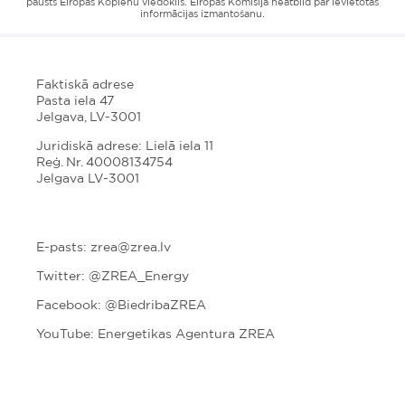
pausts Eiropas Kopienu viedoklis. Eiropas Komisija neatbild par ievietotās
informācijas izmantošanu.
Faktiskā adrese
Pasta iela 47
Jelgava, LV-3001
Juridiskā adrese: Lielā iela 11
Reģ. Nr. 40008134754
Jelgava LV-3001
E-pasts: zrea@zrea.lv
Twitter:
@ZREA_Energy
Facebook: @BiedribaZREA
YouTube: Energetikas Agentura ZREA