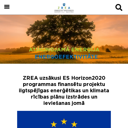
ATJAUNOJAMĀ ENERĢIJA
ENERGOEFEKTIVITĀTE
ZREA uzsākusi ES Horizon2020
programmas finansētu projektu
ilgtspējīgas enerģētikas un klimata
rīcības plānu izstrādes un
ieviešanas jomā