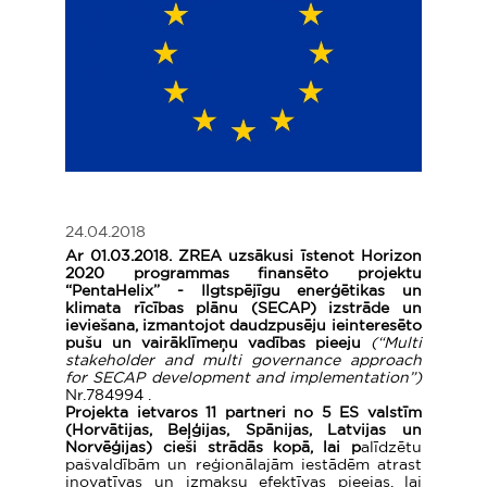
24.04.2018
Ar 01.03.2018. ZREA uzsākusi īstenot Horizon
2020 programmas finansēto projektu
“PentaHelix”
- Ilgtspējīgu enerģētikas un
klimata rīcības plānu (SECAP) izstrāde un
ieviešana, izmantojot daudzpusēju ieinteresēto
pušu un vairāklīmeņu vadības pieeju
(“Multi
stakeholder and multi governance approach
for SECAP development and implementation”)
Nr.784994
.
Projekta ietvaros 11 partneri no 5 ES valstīm
(Horvātijas, Beļģijas, Spānijas, Latvijas un
Norvēģijas) cieši strādās kopā, lai p
alīdzētu
pašvaldībām un reģionālajām iestādēm atrast
inovatīvas un izmaksu efektīvas pieejas, lai