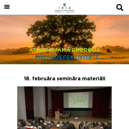
ATJAUNOJAMĀ ENERĢIJA
ENERGOEFEKTIVITĀTE
18. februāra semināra materiāli