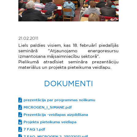
21.02.2011
Liels paldies visiem, kas 18. februārī piedalījās
seminārā "Atjaunojamo energoresursu
izmantošana mājsaimniecību sektorā".
Pielikumā atradīsiet semināra prezentāciju
materiālus un projekta pieteikuma veidlapu.
DOKUMENTI
prezentācija par programmas nolikumu
MICROGEN_I_SIMANE.pdf
Prezentācija -veidlapas aizpildīšana
Projekta pieteikuma veidlapa
7 FAQ 1.pdf
7 FAQ_MICROGEN 2_23022011.pdf