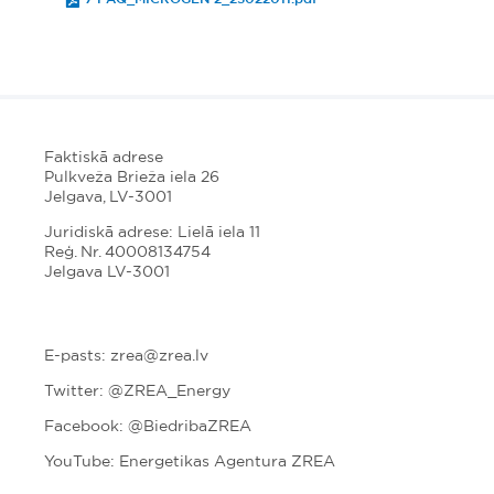
Faktiskā adrese
Pulkveža Brieža iela 26
Jelgava, LV-3001
Juridiskā adrese: Lielā iela 11
Reģ. Nr. 40008134754
Jelgava LV-3001
E-pasts: zrea@zrea.lv
Twitter:
@ZREA_Energy
Facebook: @BiedribaZREA
YouTube: Energetikas Agentura ZREA