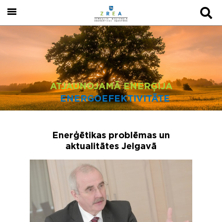
ATJAUNOJAMĀ ENERĢIJA
ENERGOEFEKTIVITĀTE
Enerģētikas problēmas un
aktualitātes Jelgavā