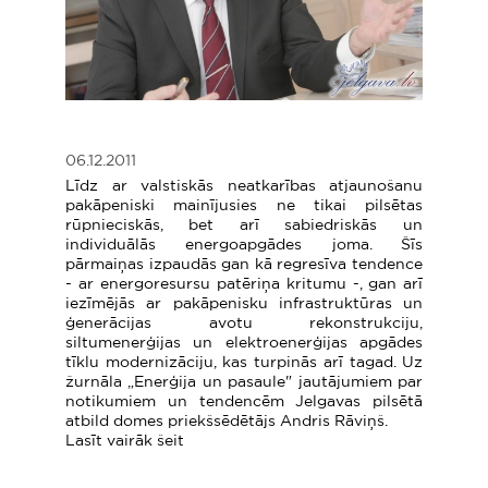
06.12.2011
Līdz ar valstiskās neatkarības atjaunošanu
pakāpeniski mainījusies ne tikai pilsētas
rūpnieciskās, bet arī sabiedriskās un
individuālās energoapgādes joma. Šīs
pārmaiņas izpaudās gan kā regresīva tendence
- ar energoresursu patēriņa kritumu -, gan arī
iezīmējās ar pakāpenisku infrastruktūras un
ģenerācijas avotu rekonstrukciju,
siltumenerģijas un elektroenerģijas apgādes
tīklu modernizāciju, kas turpinās arī tagad. Uz
žurnāla „Enerģija un pasaule" jautājumiem par
notikumiem un tendencēm Jelgavas pilsētā
atbild domes priekšsēdētājs Andris Rāviņš.
Lasīt vairāk šeit