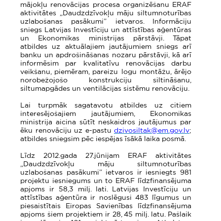
mājokļu renovācijas procesa organizēšanu ERAF
aktivitātes „Daudzdzīvokļu māju siltumnoturības
uzlabošanas pasākumi” ietvaros. Informāciju
sniegs Latvijas Investīciju un attīstības aģentūras
un Ekonomikas ministrijas pārstāvji. Tāpat
atbildes uz aktuālajiem jautājumiem sniegs arī
banku un apdrošināšanas nozaru pārstāvji, kā arī
informēsim par kvalitatīvu renovācijas darbu
veikšanu, piemēram, pareizu logu montāžu, ārējo
norobežojošo konstrukciju siltināšanu,
siltumapgādes un ventilācijas sistēmu renovāciju.
Lai turpmāk sagatavotu atbildes uz citiem
interesējošajiem jautājumiem, Ekonomikas
ministrija aicina sūtīt neskaidros jautājumus par
ēku renovāciju uz e-pastu
dzivosiltak@em.gov.lv
;
atbildes sniegsim pēc iespējas īsākā laika posmā.
Līdz 2012.gada 27.jūnijam ERAF aktivitātes
„Daudzdzīvokļu māju siltumnoturības
uzlabošanas pasākumi” ietvaros ir iesniegts 981
projektu iesniegums un to ERAF līdzfinansējuma
apjoms ir 58,3 milj. lati. Latvijas Investīciju un
attīstības aģentūra ir noslēgusi 483 līgumus un
piesaistītais Eiropas Savienības līdzfinansējuma
apjoms šiem projektiem ir 28, 45 milj. latu. Pašlaik