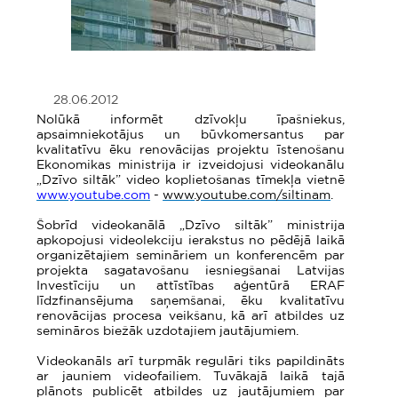
28.06.2012
Nolūkā informēt dzīvokļu īpašniekus,
apsaimniekotājus un būvkomersantus par
kvalitatīvu ēku renovācijas projektu īstenošanu
Ekonomikas ministrija ir izveidojusi videokanālu
„Dzīvo siltāk” video koplietošanas tīmekļa vietnē
www.youtube.com
-
www.youtube.com/siltinam
.
Šobrīd videokanālā „Dzīvo siltāk”
ministrija
apkopojusi videolekciju ierakstus no pēdējā laikā
organizētajiem semināriem un konferencēm par
projekta sagatavošanu iesniegšanai Latvijas
Investīciju un attīstības aģentūrā ERAF
līdzfinansējuma saņemšanai, ēku kvalitatīvu
renovācijas procesa veikšanu, kā arī atbildes uz
semināros biežāk uzdotajiem jautājumiem.
Videokanāls arī turpmāk regulāri tiks papildināts
ar jauniem videofailiem. Tuvākajā laikā tajā
plānots publicēt atbildes uz jautājumiem par