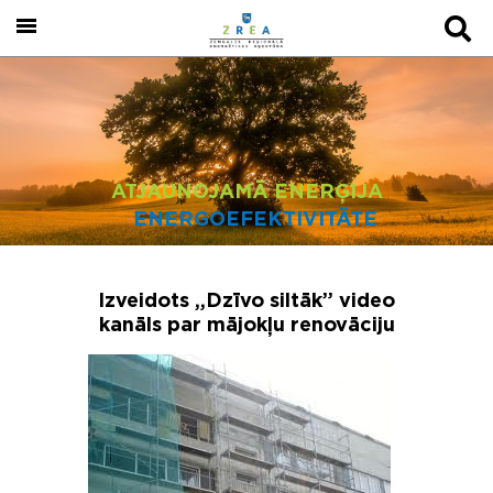
ATJAUNOJAMĀ ENERĢIJA
ENERGOEFEKTIVITĀTE
Izveidots „Dzīvo siltāk” video
kanāls par mājokļu renovāciju