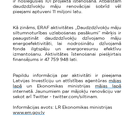
ir noslēgusies 101 projekta īstenošana. Atbalstam
daudzdzīvokļu māju renovācijai šobrīd vēl
pieejami aptuveni 11 miljoni latu.
Kā zināms, ERAF aktivitātes „Daudzdzīvokļu māju
siltumnoturības uzlabošanas pasākumi” mērķis ir
paaugstināt daudzdzīvokļu dzīvojamo māju
energoefektivitāti, lai nodrošinātu dzīvojamā
fonda ilgtspēju un energoresursu efektīvu
izmantošanu. Aktivitātes īstenošanai piešķirtais
finansējums ir 47 759 948 lati.
Papildu informācija par aktivitāti ir pieejama
Latvijas Investīciju un attīstības aģentūras
mājas
lapā
un Ekonomikas ministrijas
mājas lapā
internetā. Jaunumiem par mājokļu renovāciju var
sekot arī Twitter - twitter.com/siltinam.
Informācijas avots: LR Ekonomikas ministrijas
www.em.gov.lv