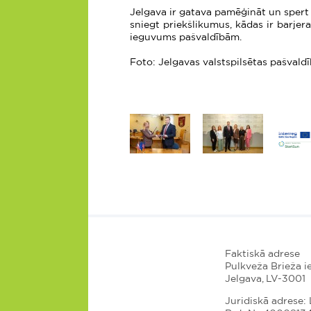
Jelgava ir gatava pamēģināt un spert 
sniegt priekšlikumus, kādas ir barjer
ieguvums pašvaldībām.
Foto: Jelgavas valstspilsētas pašvald
Faktiskā adrese
Pulkveža Brieža ie
Jelgava, LV-3001
Juridiskā adrese: L