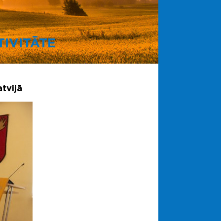
IVITĀTE
tvijā