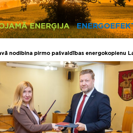
OJAMĀ ENERĢIJA
ENERGOEFEKT
avā nodibina pirmo pašvaldības energokopienu La