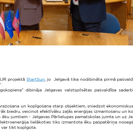
 BJR projektā
StartSun
, jo Jelgavā tika nodibināta pirmā pašvald
.
gokopiena" dibināja Jelgavas valstspilsētas pašvaldība sadar
 saražošana un kopīgošana starp objektiem, sniedzot ekonomisk
rāk biedru, veicinot efektīvāku zaļās enerģijas izmantošanu un k
s ēku jumtiem - Jelgavas Pārlielupes pamatskolas jumta un uz J
elektroenerģija lielākoties tiks izmantota ēku pašpatēriņa nosegš
 var tikt kopīgota.