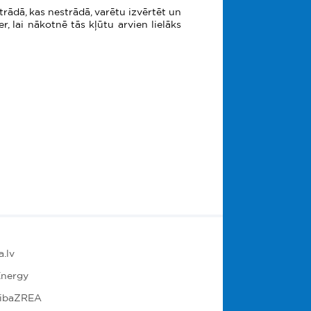
rādā, kas nestrādā, varētu izvērtēt un
, lai nākotnē tās kļūtu arvien lielāks
.lv
nergy
ribaZREA