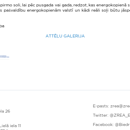
pirmo soli, lai pēc pusgada vai gada, redzot, kas energokopienā st
as pašvaldību energokopienām valstī un kādi reāli soļi būtu jāsper
ība
ATTĒLU GALERIJA
E-pasts: zrea@zrea
la 26
Twitter:
@ZREA_E
Facebook: @Bied
ielā iela 11