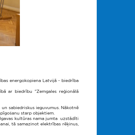
ības energokopiena Latvijā - biedrība
bībā ar biedrību "Zemgales reģionālā
us un sabiedriskus ieguvumus. Nākotnē
opīgošanu starp objektiem.
elgavas kultūras nama jumta uzstādīti
anai, tā samazinot elektrības rēķinus,