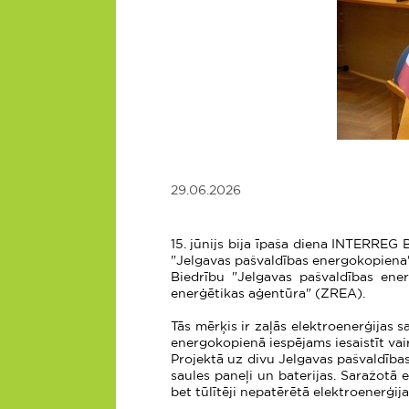
29.06.2026
15. jūnijs bija īpaša diena INTERREG
"Jelgavas pašvaldības energokopiena"
Biedrību "Jelgavas pašvaldības ener
enerģētikas aģentūra" (ZREA).
Tās mērķis ir zaļās elektroenerģijas
energokopienā iespējams iesaistīt vai
Projektā uz divu Jelgavas pašvaldība
saules paneļi un baterijas. Saražotā 
bet tūlītēji nepatērētā elektroenerģija