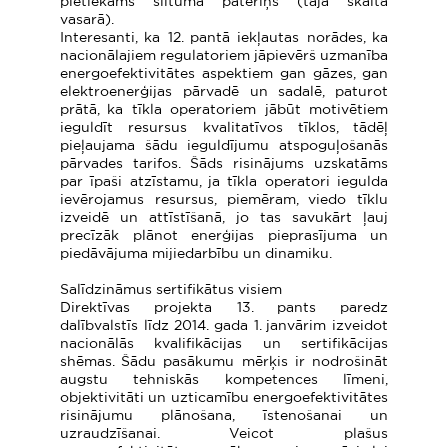
pietiekams siltuma patēriņš (tajā skaitā
vasarā).
Interesanti, ka 12. pantā iekļautas norādes, ka
nacionālajiem regulatoriem jāpievērš uzmanība
energoefektivitātes aspektiem gan gāzes, gan
elektroenerģijas pārvadē un sadalē, paturot
prātā, ka tīkla operatoriem jābūt motivētiem
ieguldīt resursus kvalitatīvos tīklos, tādēļ
pieļaujama šādu ieguldījumu atspoguļošanās
pārvades tarifos. Šāds risinājums uzskatāms
par īpaši atzīstamu, ja tīkla operatori iegulda
ievērojamus resursus, piemēram, viedo tīklu
izveidē un attīstīšanā, jo tas savukārt ļauj
precīzāk plānot enerģijas pieprasījuma un
piedāvājuma mijiedarbību un dinamiku.
Salīdzināmus sertifikātus visiem
Direktīvas projekta 13. pants paredz
dalībvalstīs līdz 2014. gada 1. janvārim izveidot
nacionālās kvalifikācijas un sertifikācijas
shēmas. Šādu pasākumu mērķis ir nodrošināt
augstu tehniskās kompetences līmeni,
objektivitāti un uzticamību energoefektivitātes
risinājumu plānošana, īstenošanai un
uzraudzīšanai. Veicot plašus