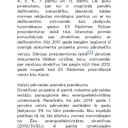
4., 5., 6., 7. pantu un 13. pantu. Lai gūtu
priekšstatu, par ko ir visgrūtāk panākt
dalībvalstu vienprātību, jāanalizē, kādas
normas iekļautas minētajos pantos un ar ko
dalībvalstīm, visticamāk, būs jārēķinās
turpmākajos gadus. ES Padomes Polijas
prezidentūras laikā tika īstenotas pirmās
konsultācijas par direktīvas projektu ar
dalībvalstīm, līdz 2011. gada beigām iegūstot šī
svarīgā dokumenta projekta pirmo pārskatīto
[
2
]
versiju. Dānijas prezidentūras laikā
jānotiek
dokumenta tālākai virzībai, taču, visticamāk,
par saistošu direktīvu tas pagūs kļūt tikai 2012.
gada nogalē, kad ES Padomes prezidējošā
valsts būs Kipra.
Valsts pārvaldei piemēra pienākums
Direktīvas projekta 4. pantā noteikta pārvaldes
iestāžu paraugloma ēku energoefektivitātes
uzlabošanā. Paredzēts, ka pēc 2014. gada 1.
janvāra valsts pārvaldes iestādēm ik gadu
jāatjauno 3% no tām piederošās ēku kopējās
platības tā, lai tās atbilstu vismaz minimālajām
no Ēku energoefektivitātes direktīvas
(2010/31/EU) 4. panta izrietošajām