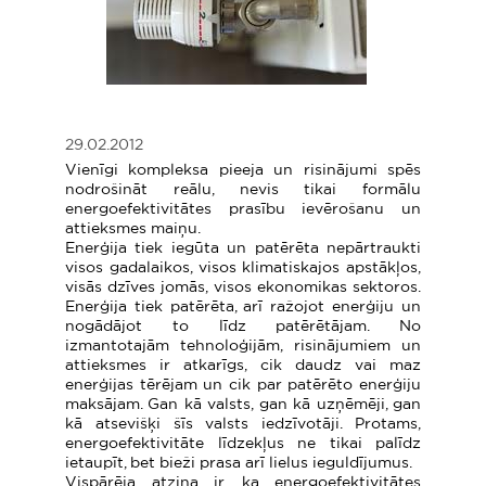
29.02.2012
Vienīgi kompleksa pieeja un risinājumi spēs
nodrošināt reālu, nevis tikai formālu
energoefektivitātes prasību ievērošanu un
attieksmes maiņu.
Enerģija tiek iegūta un patērēta nepārtraukti
visos gadalaikos, visos klimatiskajos apstākļos,
visās dzīves jomās, visos ekonomikas sektoros.
Enerģija tiek patērēta, arī ražojot enerģiju un
nogādājot to līdz patērētājam. No
izmantotajām tehnoloģijām, risinājumiem un
attieksmes ir atkarīgs, cik daudz vai maz
enerģijas tērējam un cik par patērēto enerģiju
maksājam. Gan kā valsts, gan kā uzņēmēji, gan
kā atsevišķi šīs valsts iedzīvotāji. Protams,
energoefektivitāte līdzekļus ne tikai palīdz
ietaupīt, bet bieži prasa arī lielus ieguldījumus.
Vispārēja atziņa ir, ka energoefektivitātes