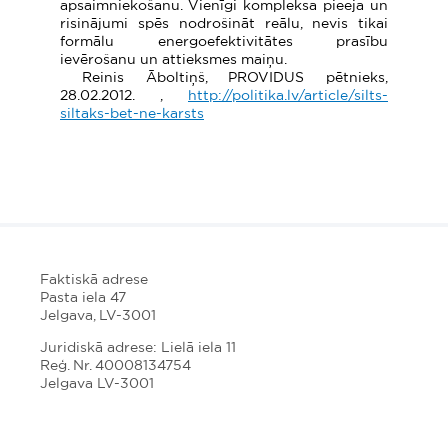
apsaimniekošanu. Vienīgi kompleksa pieeja un
risinājumi spēs nodrošināt reālu, nevis tikai
formālu energoefektivitātes prasību
ievērošanu un attieksmes maiņu.
Reinis Āboltiņš, PROVIDUS pētnieks,
28.02.2012. ,
http://politika.lv/article/silts-
siltaks-bet-ne-karsts
Faktiskā adrese
Pasta iela 47
Jelgava, LV-3001
Juridiskā adrese: Lielā iela 11
Reģ. Nr. 40008134754
Jelgava LV-3001