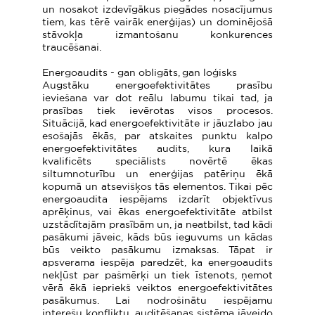
un nosakot izdevīgākus piegādes nosacījumus
tiem, kas tērē vairāk enerģijas) un dominējošā
stāvokļa izmantošanu konkurences
traucēšanai.
Energoaudits - gan obligāts, gan loģisks
Augstāku energoefektivitātes prasību
ieviešana var dot reālu labumu tikai tad, ja
prasības tiek ievērotas visos procesos.
Situācijā, kad energoefektivitāte ir jāuzlabo jau
esošajās ēkās, par atskaites punktu kalpo
energoefektivitātes audits, kura laikā
kvalificēts speciālists novērtē ēkas
siltumnoturību un enerģijas patēriņu ēkā
kopumā un atsevišķos tās elementos. Tikai pēc
energoaudita iespējams izdarīt objektīvus
aprēķinus, vai ēkas energoefektivitāte atbilst
uzstādītajām prasībām un, ja neatbilst, tad kādi
pasākumi jāveic, kāds būs ieguvums un kādas
būs veikto pasākumu izmaksas. Tāpat ir
apsverama iespēja paredzēt, ka energoaudits
nekļūst par pašmērķi un tiek īstenots, ņemot
vērā ēkā iepriekš veiktos energoefektivitātes
pasākumus. Lai nodrošinātu iespējamu
interešu konfliktu, auditēšanas sistēma jāveido