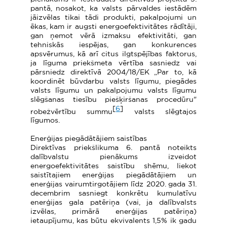
pantā, nosakot, ka valsts pārvaldes iestādēm
jāizvēlas tikai tādi produkti, pakalpojumi un
ēkas, kam ir augsti energoefektivitātes rādītāji,
gan ņemot vērā izmaksu efektivitāti, gan
tehniskās iespējas, gan konkurences
apsvērumus, kā arī citus ilgtspējības faktorus,
ja līguma priekšmeta vērtība sasniedz vai
pārsniedz direktīvā 2004/18/EK „Par to, kā
koordinēt būvdarbu valsts līgumu, piegādes
valsts līgumu un pakalpojumu valsts līgumu
slēgšanas tiesību piešķiršanas procedūru"
[
6
]
robežvērtību summu
valsts slēgtajos
līgumos.
Enerģijas piegādātājiem saistības
Direktīvas priekšlikuma 6. pantā noteikts
dalībvalstu pienākums izveidot
energoefektivitātes saistību shēmu, liekot
saistītajiem enerģijas piegādātājiem un
enerģijas vairumtirgotājiem līdz 2020. gada 31.
decembrim sasniegt konkrētu kumulatīvu
enerģijas gala patēriņa (vai, ja dalībvalsts
izvēlas, primārā enerģijas patēriņa)
ietaupījumu, kas būtu ekvivalents 1,5% ik gadu