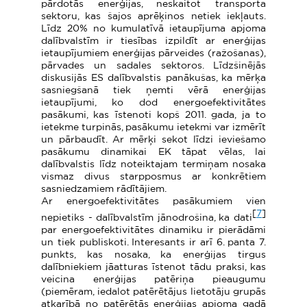
pārdotās enerģijas, neskaitot transporta
sektoru, kas šajos aprēķinos netiek iekļauts.
Līdz 20% no kumulatīvā ietaupījuma apjoma
dalībvalstīm ir tiesības izpildīt ar enerģijas
ietaupījumiem enerģijas pārveides (ražošanas),
pārvades un sadales sektoros. Līdzšinējās
diskusijās ES dalībvalstis panākušas, ka mērķa
sasniegšanā tiek ņemti vērā enerģijas
ietaupījumi, ko dod energoefektivitātes
pasākumi, kas īstenoti kopš 2011. gada, ja to
ietekme turpinās, pasākumu ietekmi var izmērīt
un pārbaudīt. Ar mērķi sekot līdzi ieviešamo
pasākumu dinamikai EK tāpat vēlas, lai
dalībvalstis līdz noteiktajam termiņam nosaka
vismaz divus starpposmus ar konkrētiem
sasniedzamiem rādītājiem.
Ar energoefektivitātes pasākumiem vien
[
7
]
nepietiks - dalībvalstīm jānodrošina, ka dati
par energoefektivitātes dinamiku ir pierādāmi
un tiek publiskoti. Interesants ir arī 6. panta 7.
punkts, kas nosaka, ka enerģijas tirgus
dalībniekiem jāatturas īstenot tādu praksi, kas
veicina enerģijas patēriņa pieaugumu
(piemēram, iedalot patērētājus lietotāju grupās
atkarībā no patērētās enerģijas apjoma gadā