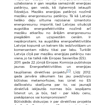
uzlabošana ir gan iespēja samazināt enerģijas
patēriņu, gan veids, kā ilgtermiņā ietaupīt
līdzekļus. Mazāks enerģijas patēriņš nozīmē
mazāku energoresursu patēriņu. Tā kā Latvija
lielāko daļu siltuma ražošanai izmantoto
energoresursu importē, tad Latvijas situācijā
augstāka energoefektivitāte nozīmē arī
mazāku atkarību no ārējām energoresursu
piegādēm un uzspiestām cenām. Ir
nepārprotami, ka augstāka energoefektivitāte
Latvijai kopumā un katram tās iedzīvotājam un
komersantam nāktu tikai par labu. Turklāt
Latvija cīņā par mazāku enerģijas patēriņu nav
viena, jo tai talkā nāk Eiropas Savienība (ES).
2011. gada 22. jūnijā Eiropas Komisija publiskoja
jaunas Energoefektivitātes un enerģijas
[
1
]
taupīšanas direktīvas projektu
. Līdz 2012.
gada janvāra sākumam tas jau piedzīvojis
būtiskas metamorfozes, kas izriet no ES
dalībvalstu skatījuma par to, vai jaunajā
direktīvā iekļautās normas būs iespējams
īstenot un, ja būs, tad - par kādu cenu,
piekāpšanos vai kompromisiem?
Būtiskākās diskusijas ir par direktīvas projekta