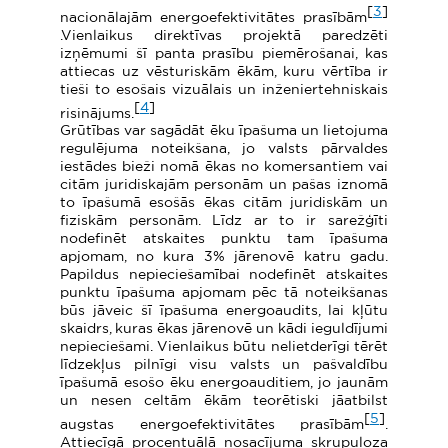
[
3
]
nacionālajām energoefektivitātes prasībām
.Vienlaikus direktīvas projektā paredzēti
izņēmumi šī panta prasību piemērošanai, kas
attiecas uz vēsturiskām ēkām, kuru vērtība ir
tieši to esošais vizuālais un inženiertehniskais
[
4
]
risinājums.
Grūtības var sagādāt ēku īpašuma un lietojuma
regulējuma noteikšana, jo valsts pārvaldes
iestādes bieži nomā ēkas no komersantiem vai
citām juridiskajām personām un pašas iznomā
to īpašumā esošās ēkas citām juridiskām un
fiziskām personām. Līdz ar to ir sarežģīti
nodefinēt atskaites punktu tam īpašuma
apjomam, no kura 3% jārenovē katru gadu.
Papildus nepieciešamībai nodefinēt atskaites
punktu īpašuma apjomam pēc tā noteikšanas
būs jāveic šī īpašuma energoaudits, lai kļūtu
skaidrs, kuras ēkas jārenovē un kādi ieguldījumi
nepieciešami. Vienlaikus būtu nelietderīgi tērēt
līdzekļus pilnīgi visu valsts un pašvaldību
īpašumā esošo ēku energoauditiem, jo jaunām
un nesen celtām ēkām teorētiski jāatbilst
[
5
]
augstas energoefektivitātes prasībām
.
Attiecīgā procentuālā nosacījuma skrupuloza