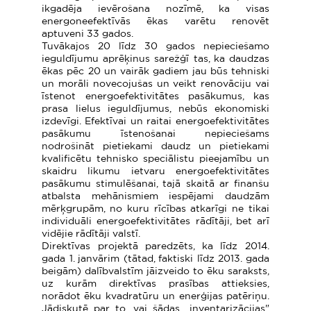
ikgadēja ievērošana nozīmē, ka visas
energoneefektīvās ēkas varētu renovēt
aptuveni 33 gados.
Tuvākajos 20 līdz 30 gados nepieciešamo
ieguldījumu aprēķinus sarežģī tas, ka daudzas
ēkas pēc 20 un vairāk gadiem jau būs tehniski
un morāli novecojušas un veikt renovāciju vai
īstenot energoefektivitātes pasākumus, kas
prasa lielus ieguldījumus, nebūs ekonomiski
izdevīgi. Efektīvai un raitai energoefektivitātes
pasākumu īstenošanai nepieciešams
nodrošināt pietiekami daudz un pietiekami
kvalificētu tehnisko speciālistu pieejamību un
skaidru likumu ietvaru energoefektivitātes
pasākumu stimulēšanai, tajā skaitā ar finanšu
atbalsta mehānismiem iespējami daudzām
mērķgrupām, no kuru rīcības atkarīgi ne tikai
individuāli energoefektivitātes rādītāji, bet arī
vidējie rādītāji valstī.
Direktīvas projektā paredzēts, ka līdz 2014.
gada 1. janvārim (tātad, faktiski līdz 2013. gada
beigām) dalībvalstīm jāizveido to ēku saraksts,
uz kurām direktīvas prasības attieksies,
norādot ēku kvadratūru un enerģijas patēriņu.
Jādiskutē par to, vai šādas „inventarizācijas"