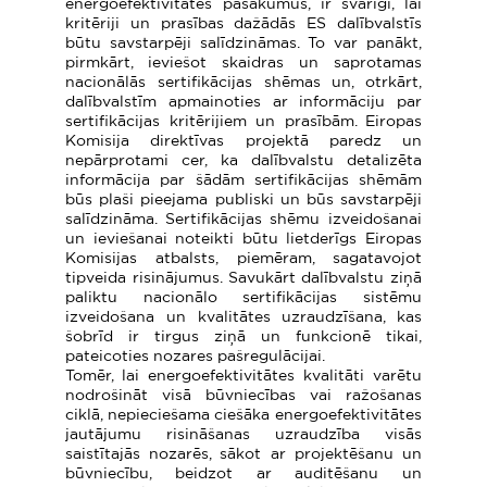
energoefektivitātes pasākumus, ir svarīgi, lai
kritēriji un prasības dažādās ES dalībvalstīs
būtu savstarpēji salīdzināmas. To var panākt,
pirmkārt, ieviešot skaidras un saprotamas
nacionālās sertifikācijas shēmas un, otrkārt,
dalībvalstīm apmainoties ar informāciju par
sertifikācijas kritērijiem un prasībām. Eiropas
Komisija direktīvas projektā paredz un
nepārprotami cer, ka dalībvalstu detalizēta
informācija par šādām sertifikācijas shēmām
būs plaši pieejama publiski un būs savstarpēji
salīdzināma. Sertifikācijas shēmu izveidošanai
un ieviešanai noteikti būtu lietderīgs Eiropas
Komisijas atbalsts, piemēram, sagatavojot
tipveida risinājumus. Savukārt dalībvalstu ziņā
paliktu nacionālo sertifikācijas sistēmu
izveidošana un kvalitātes uzraudzīšana, kas
šobrīd ir tirgus ziņā un funkcionē tikai,
pateicoties nozares pašregulācijai.
Tomēr, lai energoefektivitātes kvalitāti varētu
nodrošināt visā būvniecības vai ražošanas
ciklā, nepieciešama ciešāka energoefektivitātes
jautājumu risināšanas uzraudzība visās
saistītajās nozarēs, sākot ar projektēšanu un
būvniecību, beidzot ar auditēšanu un