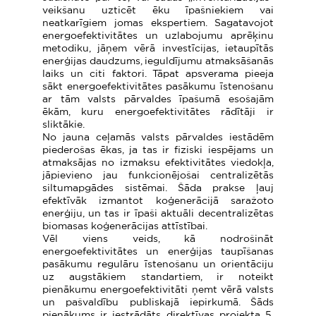
veikšanu uzticēt ēku īpašniekiem vai
neatkarīgiem jomas ekspertiem. Sagatavojot
energoefektivitātes un uzlabojumu aprēķinu
metodiku, jāņem vērā investīcijas, ietaupītās
enerģijas daudzums, ieguldījumu atmaksāšanās
laiks un citi faktori. Tāpat apsverama pieeja
sākt energoefektivitātes pasākumu īstenošanu
ar tām valsts pārvaldes īpašumā esošajām
ēkām, kuru energoefektivitātes rādītāji ir
sliktākie.
No jauna ceļamās valsts pārvaldes iestādēm
piederošas ēkas, ja tas ir fiziski iespējams un
atmaksājas no izmaksu efektivitātes viedokļa,
jāpievieno jau funkcionējošai centralizētās
siltumapgādes sistēmai. Šāda prakse ļauj
efektīvāk izmantot koģenerācijā saražoto
enerģiju, un tas ir īpaši aktuāli decentralizētas
biomasas koģenerācijas attīstībai.
Vēl viens veids, kā nodrošināt
energoefektivitātes un enerģijas taupīšanas
pasākumu regulāru īstenošanu un orientāciju
uz augstākiem standartiem, ir noteikt
pienākumu energoefektivitāti ņemt vērā valsts
un pašvaldību publiskajā iepirkumā. Šāds
pienākums ir iestrādāts direktīvas projekta 5.