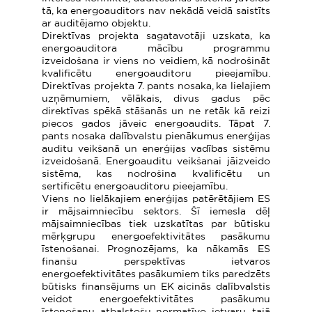
tā, ka energoauditors nav nekādā veidā saistīts
ar auditējamo objektu.
Direktīvas projekta sagatavotāji uzskata, ka
energoauditora mācību programmu
izveidošana ir viens no veidiem, kā nodrošināt
kvalificētu energoauditoru pieejamību.
Direktīvas projekta 7. pants nosaka, ka lielajiem
uzņēmumiem, vēlākais, divus gadus pēc
direktīvas spēkā stāšanās un ne retāk kā reizi
piecos gados jāveic energoaudits. Tāpat 7.
pants nosaka dalībvalstu pienākumus enerģijas
auditu veikšanā un enerģijas vadības sistēmu
izveidošanā. Energoauditu veikšanai jāizveido
sistēma, kas nodrošina kvalificētu un
sertificētu energoauditoru pieejamību.
Viens no lielākajiem enerģijas patērētājiem ES
ir mājsaimniecību sektors. Šī iemesla dēļ
mājsaimniecības tiek uzskatītas par būtisku
mērķgrupu energoefektivitātes pasākumu
īstenošanai. Prognozējams, ka nākamās ES
finanšu perspektīvas ietvaros
energoefektivitātes pasākumiem tiks paredzēts
būtisks finansējums un EK aicinās dalībvalstis
veidot energoefektivitātes pasākumu