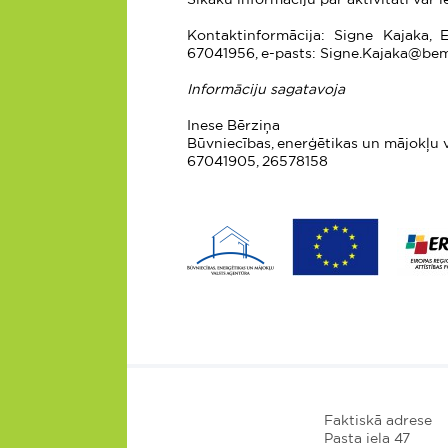
Kontaktinformācija: Signe Kajaka, 
67041956, e-pasts: Signe.Kajaka@bema.
Informāciju sagatavoja
Inese Bērziņa
Būvniecības, enerģētikas un mājokļu 
67041905, 26578158
Faktiskā adrese
Pasta iela 47