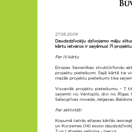
27.08.2009
Daudzdzīvokļu dzīvojamo māju siltu
kārtu ietvaros ir saņēmusi 71 projekt
Par IV kārtu
Eiropas Savienības struktūrfondu ak
projektu pieteikumi. Šajā kārtā tie 
mazāk projektu pieteikumi tika saņem
Visvairāk projektu pieteikumu – 7, 
saņemti no Ventspils, divi no Rīgas
Salacgrīvas novada, Jelgavas, Baldone
Par aktivitāti
Kopumā četrās atlases kārtās iesniegt
un Kurzemes (14) esošo daudzdzīvok
7 un Latgales reģiona - piecus.