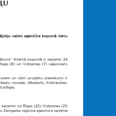
ājokļu valsts aģentūra kopumā četru
ākumi” 4.kārtā
kopumā ir saņemti 24
 Rīgas (8) un Vidzemes (7) reģioniem,
jiem un četri projektu pieteikumi ir
bažu novada, Jēkabpils, Aizkraukles,
Kuldīgas.
r saņemti no Rīgas (22), Vidzemes (21)
No Zemgales reģiona aģentūra saņēma