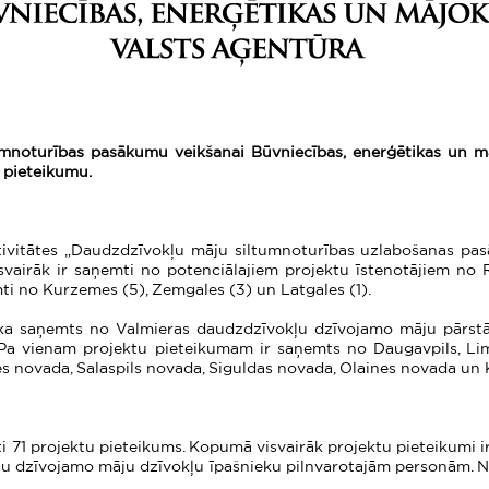
mnoturības pasākumu veikšanai Būvniecības, enerģētikas un m
u pieteikumu.
tivitātes
„Daudzdzīvokļu māju siltumnoturības uzlabošanas pas
visvairāk ir saņemti no potenciālajiem projektu īstenotājiem no
ti no Kurzemes (5), Zemgales (3) un Latgales (1).
tika saņemts no Valmieras daudzdzīvokļu dzīvojamo māju pārstāv
. Pa vienam projektu pieteikumam ir saņemts no Daugavpils, Lim
s novada, Salaspils novada, Siguldas novada, Olaines novada un 
i 71 projektu pieteikums.
Kopumā visvairāk projektu pieteikumi i
ļu dzīvojamo māju dzīvokļu īpašnieku pilnvarotajām personām. 