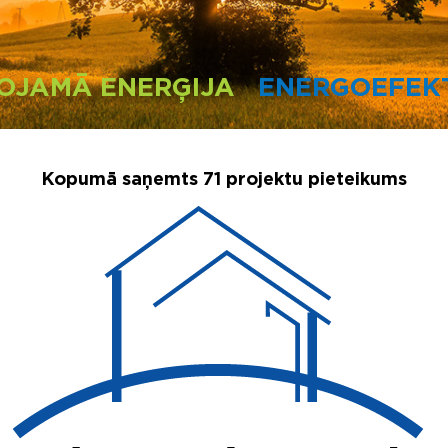
OJAMĀ ENERĢIJA
ENERGOEFEKT
Kopumā saņemts 71 projektu pieteikums