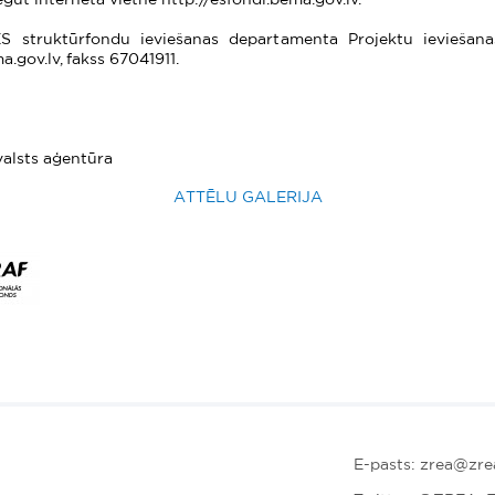
ES struktūrfondu ieviešanas departamenta Projektu ieviešanas
gov.lv, fakss 67041911.
valsts aģentūra
ATTĒLU GALERIJA
E-pasts: zrea@zrea