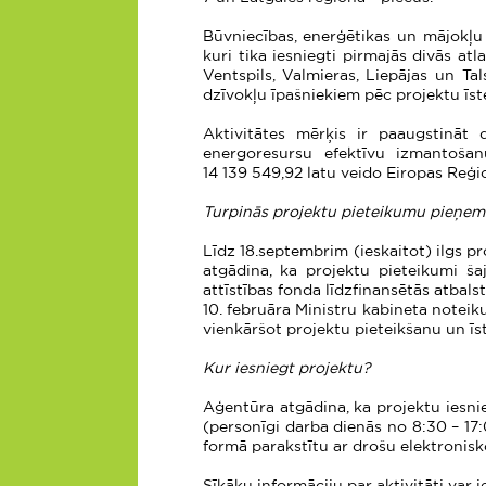
Būvniecības, enerģētikas un mājokļu 
kuri tika iesniegti pirmajās divās atl
Ventspils, Valmieras, Liepājas un T
dzīvokļu īpašniekiem pēc projektu īst
Aktivitātes mērķis ir paaugstināt 
energoresursu efektīvu izmantošanu
14 139 549,92 latu veido Eiropas Reģi
Turpinās projektu pieteikumu pieņem
Līdz 18.septembrim (ieskaitot) ilgs 
atgādina, ka projektu pieteikumi š
attīstības fonda līdzfinansētās atba
10. februāra Ministru kabineta noteik
vienkāršot projektu pieteikšanu un ī
Kur iesniegt projektu?
Aģentūra atgādina, ka projektu iesnie
(personīgi darba dienās no 8:30 – 17
formā parakstītu ar drošu elektronisk
Sīkāku informāciju par aktivitāti var i