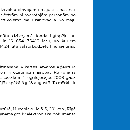
dzīvokļu dzīvojamo māju siltināšanai,
ar četrām pilnvarotajām personām no
u dzīvojamo māju renovācijā. Šo māju
šinātu dzīvojamā fonda ilgtspēju un
ms ir 16 634 764,16 latu, no kuriem
4,24 latu valsts budžeta finansējums.
tināšanai V kārtās ietvaros. Aģentūra
jiem grozījumiem Eiropas Reģionālās
as pasākumi” regulējošajos 2009. gada
ās spēkā š.g. 18.augustā. To mērķis ir
tūrā, Mucenieku ielā 3, 201.kab., Rīgā
ma@bema.gov.lv elektroniska dokumenta