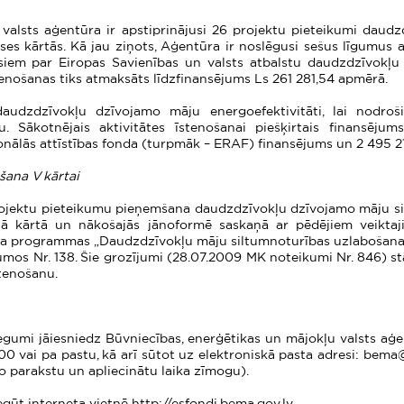
valsts aģentūra ir apstiprinājusi 26 projektu pieteikumi daudz
ases kārtās. Kā jau ziņots, Aģentūra ir
noslēgusi sešus līgumus 
alsiem par Eiropas Savienības un valsts atbalstu daudzdzīvokļ
enošanas tiks atmaksāts līdzfinansējums Ls 261 281,54 apmērā.
daudzdzīvokļu dzīvojamo māju energoefektivitāti, lai nodro
. Sākotnējais aktivitātes īstenošanai piešķirtais finansēju
onālās attīstības fonda (turpmāk – ERAF) finansējums un 2 495 21
šana V kārtai
projektu pieteikumu pieņemšana daudzdzīvokļu dzīvojamo māju sil
ajā kārtā un nākošajās jānoformē saskaņā ar pēdējiem veikta
lsta programmas „Daudzdzīvokļu māju siltumnoturības uzlabošan
umos Nr. 138. Šie grozījumi (28.07.2009 MK noteikumi Nr. 846) stāj
stenošanu.
gumi jāiesniedz Būvniecības, enerģētikas un mājokļu valsts aģen
:00 vai pa pastu, kā arī sūtot uz elektroniskā pasta adresi: be
o parakstu un apliecinātu laika zīmogu).
egūt interneta vietnē http://esfondi.bema.gov.lv.