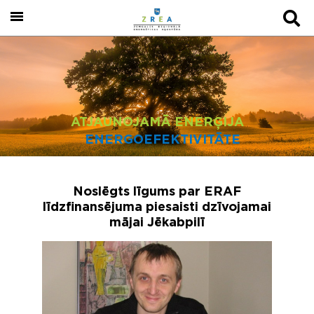
ATJAUNOJAMĀ ENERĢIJA
ENERGOEFEKTIVITĀTE
Noslēgts līgums par ERAF
līdzfinansējuma piesaisti dzīvojamai
mājai Jēkabpilī