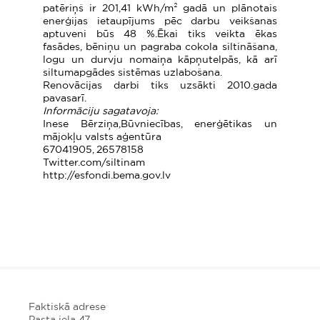
patēriņš ir 201,41 kWh/m² gadā un plānotais
enerģijas ietaupījums pēc darbu veikšanas
aptuveni būs 48 %.Ēkai tiks veikta ēkas
fasādes, bēniņu un pagraba cokola siltināšana,
logu un durvju nomaiņa kāpņutelpās, kā arī
siltumapgādes sistēmas uzlabošana.
Renovācijas darbi tiks uzsākti 2010.gada
pavasarī.
Informāciju sagatavoja:
Inese Bērziņa,Būvniecības, enerģētikas un
mājokļu valsts aģentūra
67041905, 26578158
Twitter.com/siltinam
http://esfondi.bema.gov.lv
Faktiskā adrese
Pasta iela 47