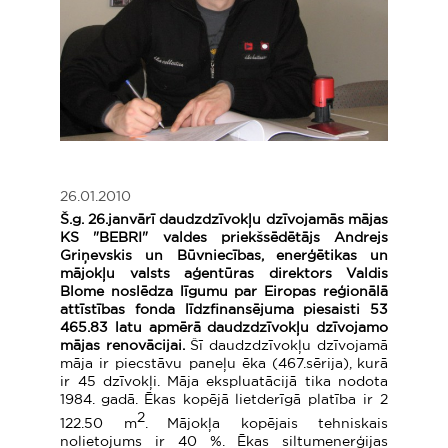
26.01.2010
Š.g. 26.janvārī daudzdzīvokļu dzīvojamās mājas
KS "BEBRI" valdes priekšsēdētājs Andrejs
Griņevskis
un Būvniecības, enerģētikas un
mājokļu valsts aģentūras direktors Valdis
Blome noslēdza līgumu par Eiropas reģionālā
attīstības fonda līdzfinansējuma piesaisti 53
465.83
latu apmērā daudzdzīvokļu dzīvojamo
mājas renovācijai.
Šī daudzdzīvokļu dzīvojamā
māja ir piecstāvu paneļu ēka (467.sērija), kurā
ir 45 dzīvokļi. Māja ekspluatācijā tika nodota
1984. gadā. Ēkas kopējā lietderīgā platība ir 2
2
122.50 m
. Mājokļa kopējais tehniskais
nolietojums ir 40 %. Ēkas siltumenerģijas