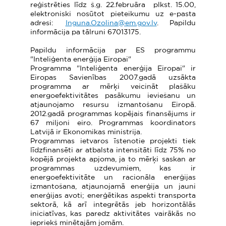
reģistrēties līdz š.g. 22.februāra plkst. 15.00,
elektroniski nosūtot pieteikumu uz e-pasta
adresi:
Inguna.Ozolina@em.gov.lv
. Papildu
informācija pa tālruni 67013175.
Papildu informācija par ES programmu
"Inteliģenta enerģija Eiropai"
Programma "Inteliģenta enerģija Eiropai" ir
Eiropas Savienības 2007.gadā uzsākta
programma ar mērķi veicināt plašāku
energoefektivitātes pasākumu ieviešanu un
atjaunojamo resursu izmantošanu Eiropā.
2012.gadā programmas kopējais finansējums ir
67 miljoni eiro. Programmas koordinators
Latvijā ir Ekonomikas ministrija.
Programmas ietvaros īstenotie projekti tiek
līdzfinansēti ar atbalsta intensitāti līdz 75% no
kopējā projekta apjoma, ja to mērķi saskan ar
programmas uzdevumiem, kas ir
energoefektivitāte un racionāla enerģijas
izmantošana, atjaunojamā enerģija un jauni
enerģijas avoti; enerģētikas aspekti transporta
sektorā, kā arī integrētās jeb horizontālās
iniciatīvas, kas paredz aktivitātes vairākās no
iepriekš minētajām jomām.