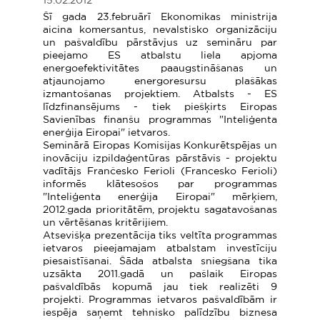
15.02.2012
Šī gada 23.februārī Ekonomikas ministrija
aicina komersantus, nevalstisko organizāciju
un pašvaldību pārstāvjus uz semināru par
pieejamo ES atbalstu liela apjoma
energoefektivitātes paaugstināšanas un
atjaunojamo energoresursu plašākas
izmantošanas projektiem. Atbalsts - ES
līdzfinansējums - tiek piešķirts Eiropas
Savienības finanšu programmas "Inteliģenta
enerģija Eiropai" ietvaros.
Seminārā Eiropas Komisijas Konkurētspējas un
inovāciju izpildaģentūras pārstāvis - projektu
vadītājs Frančesko Ferioli (Francesko Ferioli)
informēs klātesošos par programmas
"Inteliģenta enerģija Eiropai" mērķiem,
2012.gada prioritātēm, projektu sagatavošanas
un vērtēšanas kritērijiem.
Atsevišķa prezentācija tiks veltīta programmas
ietvaros pieejamajam atbalstam investīciju
piesaistīšanai. Šāda atbalsta sniegšana tika
uzsākta 2011.gadā un pašlaik Eiropas
pašvaldībās kopumā jau tiek realizēti 9
projekti. Programmas ietvaros pašvaldībām ir
iespēja saņemt tehnisko palīdzību biznesa