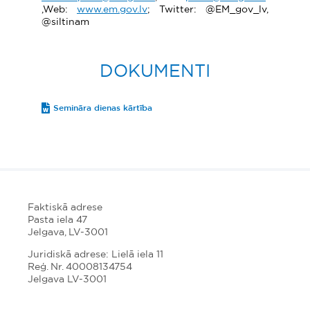
,Web:
www.em.gov.lv
; Twitter: @EM_gov_lv,
@siltinam
DOKUMENTI
Semināra dienas kārtība
Faktiskā adrese
Pasta iela 47
Jelgava, LV-3001
Juridiskā adrese: Lielā iela 11
Reģ. Nr. 40008134754
Jelgava LV-3001