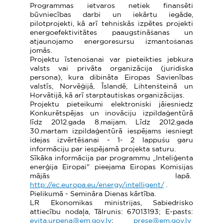
Programmas ietvaros netiek finansēti
būvniecības darbi un iekārtu iegāde,
pilotprojekti, kā arī tehniskās izpētes projekti
energoefektivitātes paaugstināšanas un
atjaunojamo energoresursu izmantošanas
jomās.
Projektu īstenošanai var pieteikties jebkura
valsts vai privāta organizācija (juridiska
persona), kura dibināta Eiropas Savienības
valstīs, Norvēģijā, Īslandē, Lihtenšteinā un
Horvātijā, kā arī starptautiskas organizācijas.
Projektu pieteikumi elektroniski jāiesniedz
Konkurētspējas un inovāciju izpildaģentūrā
līdz 2012.gada 8.maijam. Līdz 2012.gada
30.martam izpildaģentūrā iespējams iesniegt
idejas izvērtēšanai - 1- 2 lappušu garu
informāciju par iespējamā projekta saturu.
Sīkāka informācija par programmu „Inteliģenta
enerģija Eiropai" pieejama Eiropas Komisijas
mājās lapā.
http://ec.europa.eu/energy/intelligent/
.
Pielikumā - Semināra Dienas kārtība.
LR Ekonomikas ministrijas, Sabiedrisko
attiecību nodaļa, Tālrunis: 67013193; E-pasts:
evita.urpena@em.gov.lv
;
prese@em.gov.lv