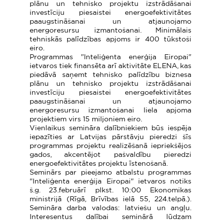
plānu un tehnisko projektu izstrādāšanai
investīciju piesaistei energoefektivitātes
paaugstināšanai un atjaunojamo
energoresursu izmantošanai. Minimālais
tehniskās palīdzības apjoms ir 400 tūkstoši
eiro.
Programmas "Inteliģenta enerģija Eiropai"
ietvaros tiek finansēta arī aktivitāte ELENA, kas
piedāvā saņemt tehnisko palīdzību biznesa
plānu un tehnisko projektu izstrādāšanai
investīciju piesaistei energoefektivitātes
paaugstināšanai un atjaunojamo
energoresursu izmantošanai liela apjoma
projektiem virs 15 miljoniem eiro.
Vienlaikus semināra dalībniekiem būs iespēja
iepazīties ar Latvijas pārstāvju pieredzi šīs
programmas projektu realizēšanā iepriekšējos
gados, akcentējot pašvaldību pieredzi
energoefektivitātes projektu īstenošanā.
Seminārs par pieejamo atbalstu programmas
"Inteliģenta enerģija Eiropai" ietvaros notiks
š.g. 23.februārī plkst. 10:00 Ekonomikas
ministrijā (Rīgā, Brīvības ielā 55, 224.telpā.).
Semināra darba valodas: latviešu un angļu.
Interesentus dalībai seminārā lūdzam