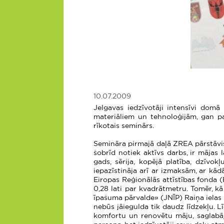
10.07.2009
Jelgavas iedzīvotāji intensīvi dom
materiāliem un tehnoloģijām, gan pa
rīkotais seminārs.
Semināra pirmajā daļā ZREA pārstāvis
šobrīd notiek aktīvs darbs, ir mājas
gads, sērija, kopējā platība, dzīvo
iepazīstināja arī ar izmaksām, ar kād
Eiropas Reģionālās attīstības fonda 
0,28 lati par kvadrātmetru. Tomēr, k
īpašuma pārvalde» (JNĪP) Raiņa iela
nebūs jāiegulda tik daudz līdzekļu. 
komfortu un renovētu māju, saglabāj