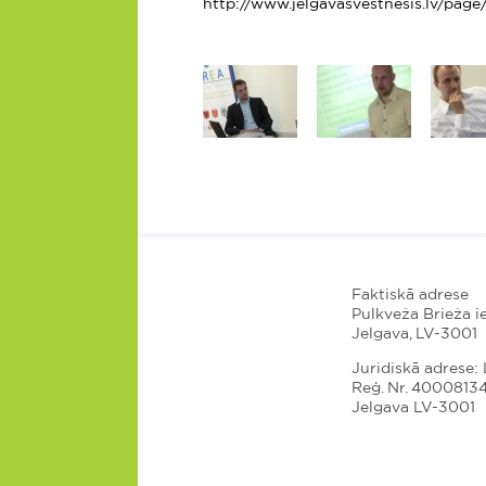
http://www.jelgavasvestnesis.lv/pa
Faktiskā adrese
Pulkveža Brieža ie
Jelgava, LV-3001
Juridiskā adrese: L
Reģ. Nr. 4000813
Jelgava LV-3001