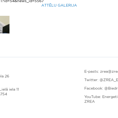
ge/1?id=54&news_id=5567
ATTĒLU GALERIJA
E-pasts: zrea@zrea
la 26
Twitter:
@ZREA_E
Facebook: @Bied
ielā iela 11
4754
YouTube: Energet
ZREA