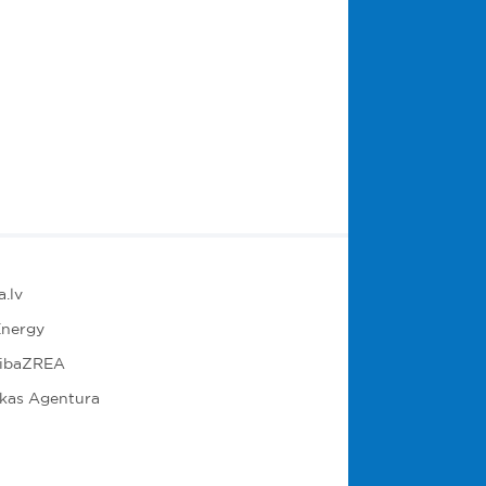
.lv
nergy
ribaZREA
ikas Agentura