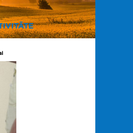
IVITĀTE
ai