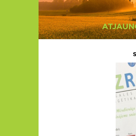
ATJAUN
S