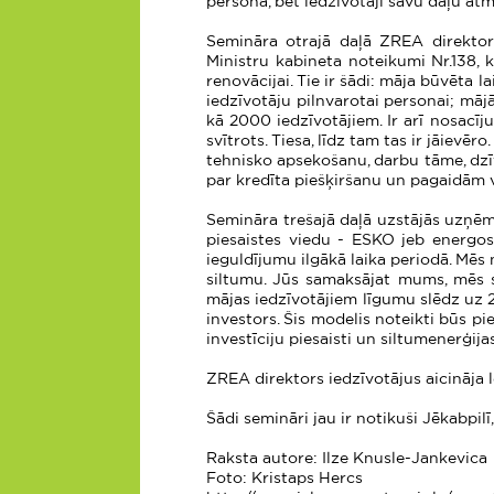
persona, bet iedzīvotāji savu daļu atm
Semināra otrajā daļā ZREA direktors
Ministru kabineta noteikumi Nr.138, 
renovācijai. Tie ir šādi: māja būvēta
iedzīvotāju pilnvarotai personai; mā
kā 2000 iedzīvotājiem. Ir arī nosacīj
svītrots. Tiesa, līdz tam tas ir jāievē
tehnisko apsekošanu, darbu tāme, dzīv
par kredīta piešķiršanu un pagaidām v
Semināra trešajā daļā uzstājās uzņēm
piesaistes viedu - ESKO jeb energo
ieguldījumu ilgākā laika periodā. Mēs
siltumu. Jūs samaksājat mums, mēs s
mājas iedzīvotājiem līgumu slēdz uz 2
investors. Šis modelis noteikti būs p
investīciju piesaisti un siltumenerģi
ZREA direktors iedzīvotājus aicināja
Šādi semināri jau ir notikuši Jēkabpilī
Raksta autore: Ilze Knusle-Jankevica
Foto: Kristaps Hercs