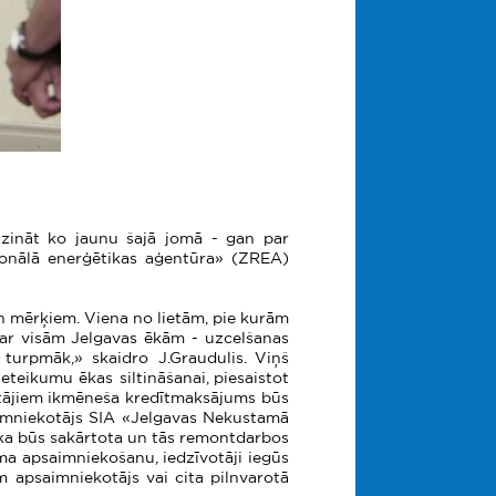
zzināt ko jaunu šajā jomā - gan par
ģionālā enerģētikas aģentūra» (ZREA)
n mērķiem. Viena no lietām, pie kurām
 par visām Jelgavas ēkām - uzcelšanas
 turpmāk,» skaidro J.Graudulis. Viņš
eteikumu ēkas siltināšanai, piesaistot
votājiem ikmēneša kredītmaksājums būs
saimniekotājs SIA «Jelgavas Nekustamā
ka būs sakārtota un tās remontdarbos
ma apsaimniekošanu, iedzīvotāji iegūs
 apsaimniekotājs vai cita pilnvarotā