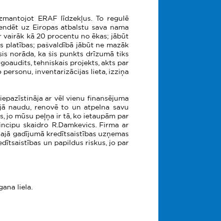
izmantojot ERAF līdzekļus. To regulē
etendēt uz Eiropas atbalstu sava nama
r vairāk kā 20 procentu no ēkas; jābūt
s platības; pašvaldībā jābūt ne mazāk
sis norāda, ka šis punkts drīzumā tiks
rgoaudits, tehniskais projekts, akts par
ersonu, inventarizācijas lieta, izziņa
epazīstināja ar vēl vienu finansējuma
jā naudu, renovē to un atpelna savu
, jo mūsu peļņa ir tā, ko ietaupām par
incipu skaidro R.Damkevics. Firma ar
 šajā gadījumā kredītsaistības uzņemas
ītsaistības un papildus riskus, jo par
ana liela.