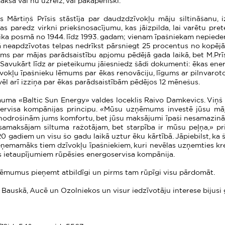
aksā vai nu uzreiz, vai pakāpeniski.
 Mārtiņš Prīsis stāstīja par daudzdzīvokļu māju siltināšanu, 
kas paredz virkni priekšnosacījumu, kas jāizpilda, lai varētu pr
 laika posmā no 1944. līdz 1993. gadam; vienam īpašniekam nepiede
jā neapdzīvotas telpas nedrīkst pārsniegt 25 procentus no kopējā
ums par mājas parādsaistību apjomu pēdējā gada laikā, bet M.Prī
ro. Savukārt līdz ar pieteikumu jāiesniedz šādi dokumenti: ēkas ene
okļu īpašnieku lēmums par ēkas renovāciju, līgums ar pilnvaroto p
ēl arī izziņa par ēkas parādsaistībām pēdējos 12 mēnešus.
uma «Baltic Sun Energy» valdes loceklis Raivo Damkevics. Viņš i
servisa kompānijas principu. «Mūsu uzņēmums investē jūsu mā
 nodrošinām jums komfortu, bet jūsu maksājumi īpaši nesamazinās
amaksājam siltuma ražotājam, bet starpība ir mūsu peļņa,» pr
0 gadiem un visu šo gadu laikā uztur ēku kārtībā. Jāpiebilst, ka
ieņemamāks tiem dzīvokļu īpašniekiem, kuri nevēlas uzņemties kred
jas ietaupījumiem rūpēsies energoservisa kompānija.
 lēmumus pieņemt atbildīgi un pirms tam rūpīgi visu pārdomāt.
, Bauskā, Aucē un Ozolniekos un visur iedzīvotāju interese bijusi g