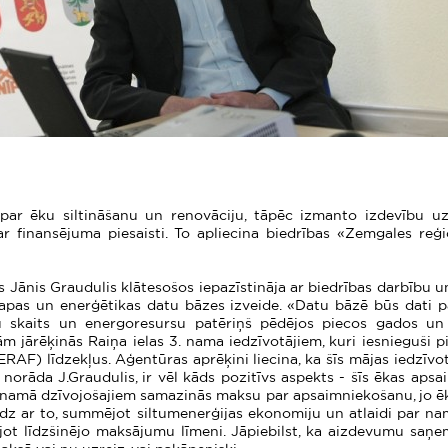
ā par ēku siltināšanu un renovāciju, tāpēc izmanto izdevību u
r finansējuma piesaisti. To apliecina biedrības «Zemgales re
 Jānis Graudulis klātesošos iepazīstināja ar biedrības darbību u
 lapas un enerģētikas datu bāzes izveide. «Datu bāzē būs dati
kļu skaits un energoresursu patēriņš pēdējos piecos gados un
ām jārēķinās Raiņa ielas 3. nama iedzīvotājiem, kuri iesnieguši pi
(ERAF) līdzekļus. Aģentūras aprēķini liecina, ka šīs mājas iedzī
ā norāda J.Graudulis, ir vēl kāds pozitīvs aspekts - šīs ēkas ap
s namā dzīvojošajiem samazinās maksu par apsaimniekošanu, jo ē
Līdz ar to, summējot siltumenerģijas ekonomiju un atlaidi par na
ot līdzšinējo maksājumu līmeni. Jāpiebilst, ka aizdevumu saņem