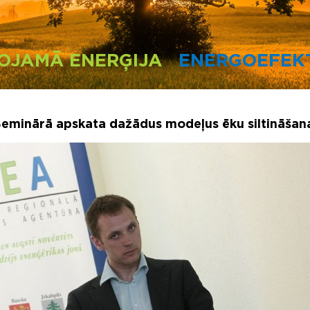
OJAMĀ ENERĢIJA
ENERGOEFEKT
eminārā apskata dažādus modeļus ēku siltināšan