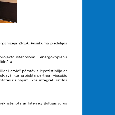
organizēja ZREA. Pasākumā piedalījās
i projekta īstenošanā - energokopienu
ibināta.
llar Latvia" pārstāvis iepazīstināja ar
elgavā, kur projekta partneri viesojās
tātes risinājumi, kas integrēti skolas
ek īstenots ar Interreg Baltijas jūras