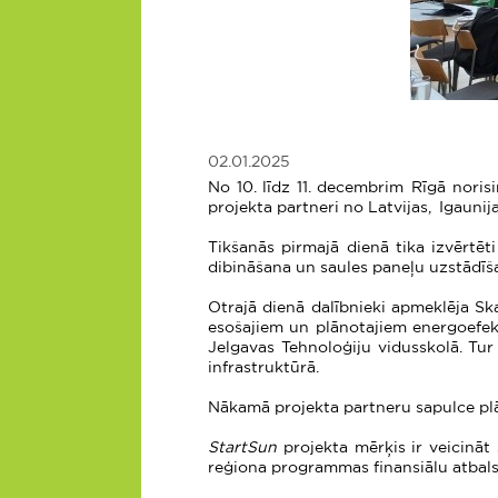
02.01.2025
No 10. līdz 11. decembrim Rīgā nor
projekta partneri no Latvijas, Igaunija
Tikšanās pirmajā dienā tika izvērtēt
dibināšana un saules paneļu uzstādīša
Otrajā dienā dalībnieki apmeklēja Skan
esošajiem un plānotajiem energoefekti
Jelgavas Tehnoloģiju vidusskolā. Tur 
infrastruktūrā.
Nākamā projekta partneru sapulce plā
StartSun
projekta mērķis ir veicināt 
reģiona programmas finansiālu atbals