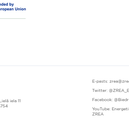
E-pasts: zrea@zrea
Twitter:
@ZREA_E
Facebook: @Bied
ielā iela 11
4754
YouTube: Energet
ZREA