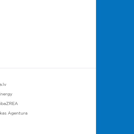
.lv
nergy
ribaZREA
ikas Agentura