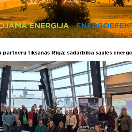
OJAMĀ ENERĢIJA
ENERGOEFEKT
a partneru tikšanās Rīgā: sadarbība saules energo