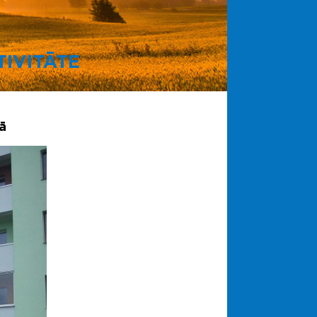
IVITĀTE
ā