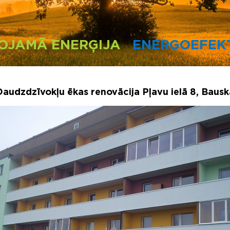
OJAMĀ ENERĢIJA
ENERGOEFEKT
Daudzdzīvokļu ēkas renovācija Pļavu ielā 8, Bausk