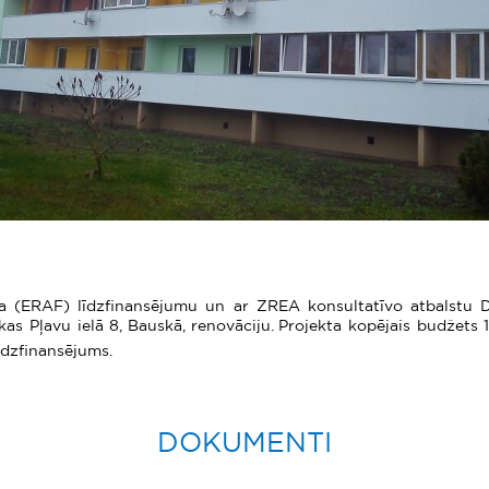
nda (ERAF) līdzfinansējumu un ar ZREA konsultatīvo atbalstu 
as Pļavu ielā 8, Bauskā, renovāciju. Projekta kopējais budžets
īdzfinansējums.
DOKUMENTI