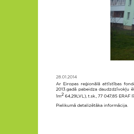
28.01.2014
Ar Eiropas reģionālā attīstības fo
2013.gadā pabeidza daudzdzīvokļu ēk
2
1m
64,29
LVL), t.sk.,
77 047,85
ERAF l
Pielikumā detalizētāka informācija.