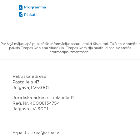
Programma
Plakats
Par šajā mājas lapā publicētās informācijas saturu atbild tās autori. Tajā ne vienmēr ir
pausts Eiropas Kopienu viedoklis. Eiropas Komisija neatbild par ievietotās
informācijas izmantošanu.
Faktiskā adrese
Pasta iela 47
Jelgava, LV-3001
Juridiskā adrese: Lielā iela 11
Reģ. Nr. 40008134754
Jelgava LV-3001
E-pasts: zrea@zrea.lv