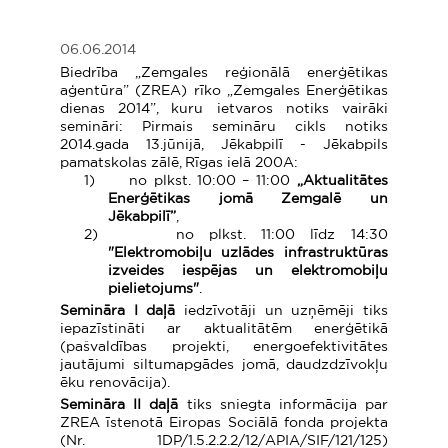
06.06.2014
Biedrība „Zemgales reģionālā enerģētikas
aģentūra” (ZREA) rīko „Zemgales Enerģētikas
dienas 2014”, kuru ietvaros notiks vairāki
semināri: Pirmais semināru cikls notiks
2014.gada 13.jūnijā, Jēkabpilī - Jēkabpils
pamatskolas zālē, Rīgas ielā 200A:
1)
no plkst. 10:00 – 11:00
„Aktualitātes
Enerģētikas jomā Zemgalē un
Jēkabpilī”
,
2)
no plkst. 11:00 līdz 14:30
"
Elektromobiļu uzlādes infrastruktūras
izveides iespējas un elektromobiļu
pielietojums
"
.
Semināra I daļā
iedzīvotāji un uzņēmēji tiks
iepazīstināti ar aktualitātēm enerģētikā
(pašvaldības projekti, energoefektivitātes
jautājumi siltumapgādes jomā, daudzdzīvokļu
ēku renovācija).
Semināra II daļā
tiks sniegta informācija par
ZREA īstenotā Eiropas Sociālā fonda projekta
(Nr. 1DP/1.5.2.2.2/12/APIA/SIF/121/125)