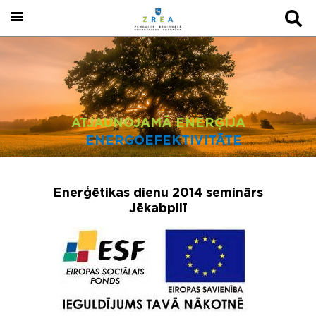
ATJAUNOJAMĀ ENERĢIJA
ENERGOEFEKTIVITĀTE
Enerģētikas dienu 2014 seminārs
Jēkabpilī