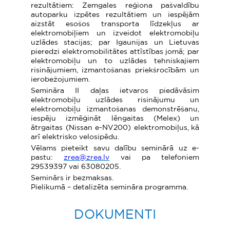
rezultātiem: Zemgales reģiona pašvaldību
autoparku izpētes rezultātiem un iespējām
aizstāt esošos transporta līdzekļus ar
elektromobiļiem un izveidot elektromobiļu
uzlādes stacijas; par Igaunijas un Lietuvas
pieredzi elektromobilitātes attīstības jomā; par
elektromobiļu un to uzlādes tehniskajiem
risinājumiem, izmantošanas priekšrocībām un
ierobežojumiem.
Semināra II daļas ietvaros piedāvāsim
elektromobiļu uzlādes risinājumu un
elektromobiļu izmantošanas demonstrēšanu,
iespēju izmēģināt lēngaitas (Melex) un
ātrgaitas (Nissan e-NV200) elektromobiļus, kā
arī elektrisko velosipēdu.
Vēlams pieteikt savu dalību seminārā uz e-
pastu:
zrea@zrea.lv
vai pa telefoniem
29539397 vai 63080205.
Seminārs ir bezmaksas.
Pielikumā – detalizēta semināra programma.
DOKUMENTI