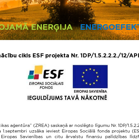
OJAMĀ ENERĢIJA
ENERGOEFEKT
cību cikls ESF projekta Nr. 1DP/1.5.2.2.2./12/API
ikas aģentūra” (ZREA) saskaņā ar noslēgto līgumu Nr. 1DP/1.5.2.2
a 1.septembri uzsāka ieviest Eiropas Sociālā fonda projektu (
 Eiropas Savienības un citu ārvalstu finanšu palīdzības līd