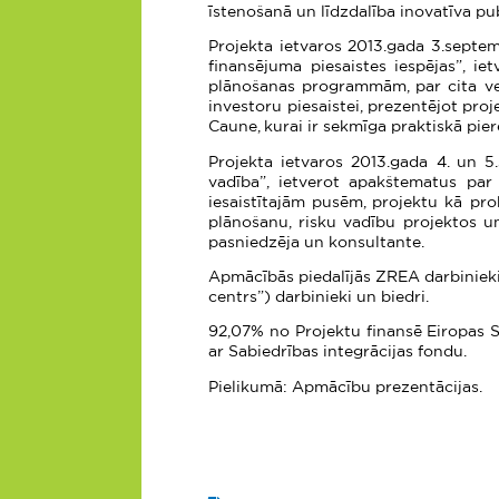
īstenošanā un līdzdalība inovatīva pu
Projekta ietvaros 2013.gada 3.septem
finansējuma piesaistes iespējas”, i
plānošanas programmām, par cita ve
investoru piesaistei, prezentējot proj
Caune, kurai ir sekmīga praktiskā pie
Projekta ietvaros 2013.gada 4. un 
vadība”, ietverot apakštematus par
iesaistītajām pusēm, projektu kā pro
plānošanu, risku vadību projektos un
pasniedzēja un konsultante.
Apmācībās piedalījās ZREA darbinieki
centrs”) darbinieki un biedri.
92,07% no Projektu finansē Eiropas S
ar Sabiedrības integrācijas fondu.
Pielikumā: Apmācību prezentācijas.