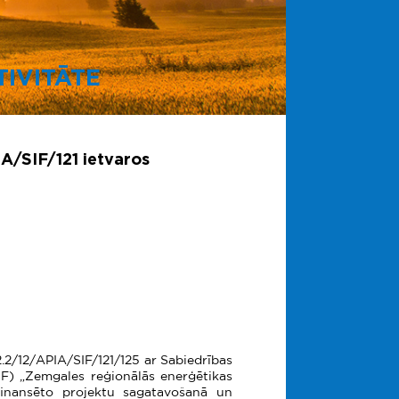
IVITĀTE
A/SIF/121 ietvaros
.2/12/APIA/SIF/121/125 ar Sabiedrības
ESF) „Zemgales reģionālās enerģētikas
zfinansēto projektu sagatavošanā un