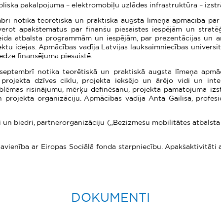
bliska pakalpojuma – elektromobiļu uzlādes infrastruktūra – izstr
brī notika teorētiskā un praktiskā augsta līmeņa apmācība par
etverot apakštematus par finanšu piesaistes iespējām un strat
ida atbalsta programmām un iespējām, par prezentācijas un a
ektu idejas. Apmācības vadīja Latvijas lauksaimniecības universit
redze finansējuma piesaistē.
5.septembrī notika teorētiskā un praktiskā augsta līmeņa apmā
 projekta dzīves ciklu, projekta iekšējo un ārējo vidi un i
blēmas risinājumu, mērķu definēšanu, projekta pamatojuma izst
 projekta organizāciju. Apmācības vadīja Anta Gailiša, profesi
 un biedri, partnerorganizāciju („Bezizmešu mobilitātes atbalst
avienība ar Eiropas Sociālā fonda starpniecību. Apakšaktivitāti 
DOKUMENTI