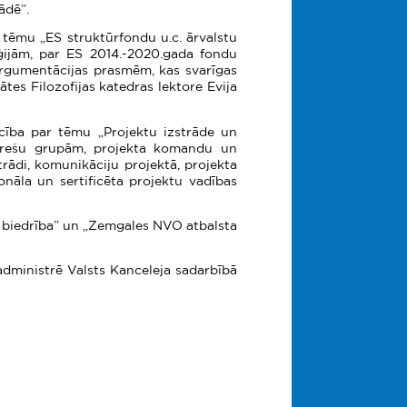
ādē”.
 tēmu „ES struktūrfondu u.c. ārvalstu
ēģijām, par ES 2014.-2020.gada fondu
rgumentācijas prasmēm, kas svarīgas
ātes Filozofijas katedras lektore Evija
cība par tēmu „Projektu izstrāde un
nterešu grupām, projekta komandu un
rādi, komunikāciju projektā, projekta
onāla un sertificēta projektu vadības
a biedrība” un „Zemgales NVO atbalsta
administrē Valsts Kanceleja sadarbībā