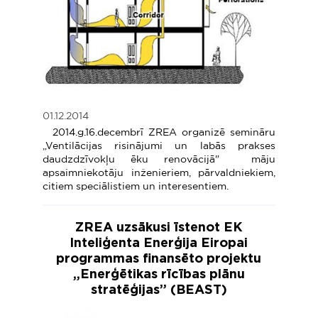
01.12.2014
2014.g.16.decembrī ZREA organizē semināru
„Ventilācijas risinājumi un labās prakses
daudzdzīvokļu ēku renovācijā" māju
apsaimniekotāju inženieriem, pārvaldniekiem,
citiem speciālistiem un interesentiem.
ZREA uzsākusi īstenot EK
Inteliģenta Enerģija Eiropai
programmas finansēto projektu
„Enerģētikas rīcības plānu
stratēģijas” (BEAST)