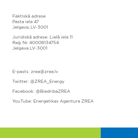
Faktiskā adrese
Pasta iela 47
Jelgava, LV-3001
Juridiskā adrese: Lielā iela 11
Reģ. Nr. 40008134754
Jelgava LV-3001
E-pasts: zrea@zrea.lv
Twitter:
@ZREA_Energy
Facebook: @BiedribaZREA
YouTube: Energetikas Agentura ZREA