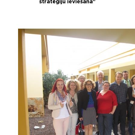
stratēģiju ieviešana"