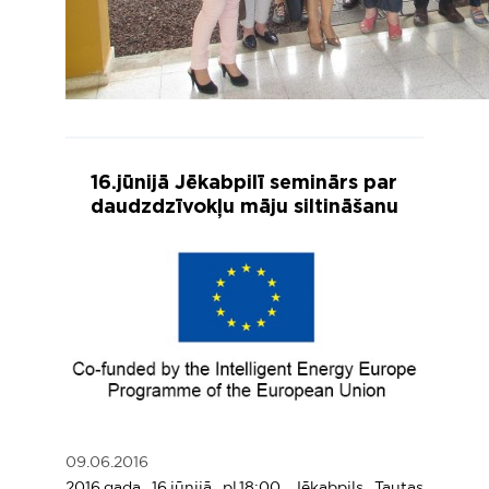
16.jūnijā Jēkabpilī seminārs par
daudzdzīvokļu māju siltināšanu
09.06.2016
2016.gada 16.jūnijā pl.18:00 Jēkabpils Tautas