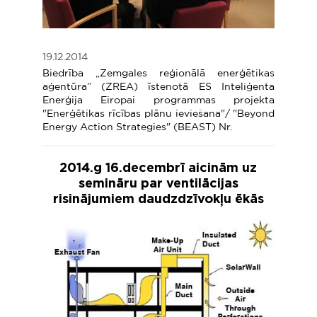
19.12.2014
Biedrība „Zemgales reģionālā enerģētikas
aģentūra” (ZREA) īstenotā ES Inteliģenta
Enerģija Eiropai programmas projekta
"Enerģētikas rīcības plānu ieviešana"/ "Beyond
Energy Action Strategies" (BEAST) Nr.
2014.g 16.decembrī aicinām uz
semināru par ventilācijas
risinājumiem daudzdzīvokļu ēkās