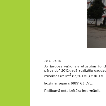
28.01.2014
Ar Eiropas reģionālā attīstības fo
pārvalde” 2012.gadā realizēja daudzd
2
izmaksas uz 1m
83,26 LVL), t.sk., L
līdzfinansējums 61891,63 LVL.
Pielikumā detalizētāka informācija.