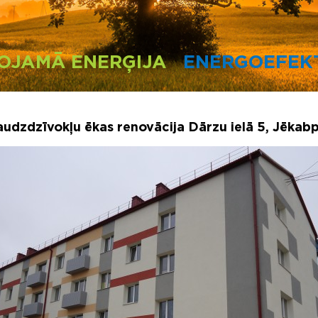
OJAMĀ ENERĢIJA
ENERGOEFEKT
udzdzīvokļu ēkas renovācija Dārzu ielā 5, Jēkabp