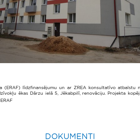
nda (ERAF) līdzfinansējumu un ar ZREA konsultatīvo atbalst
zīvokļu ēkas Dārzu ielā 5, Jēkabpilī, renovāciju. Projekta kop
VL ERAF
DOKUMENTI