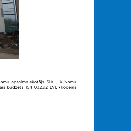
u namu apsaimniekotājs SIA „JK Namu
ējais budžets 154 032,92 LVL (kopējās