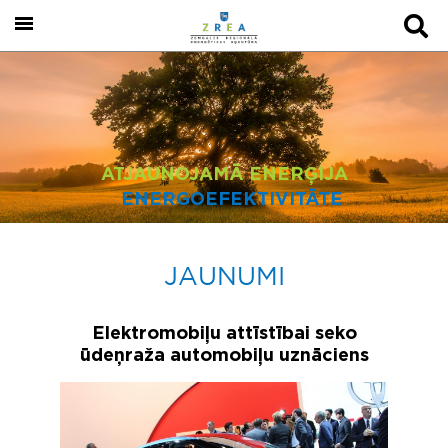
ATJAUNOJAMĀ ENERĢIJA
ENERGOEFEKTIVITĀTE
JAUNUMI
Elektromobiļu attīstībai seko
ūdeņraža automobiļu uznāciens