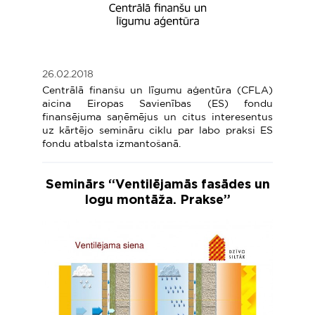
26.02.2018
Centrālā finanšu un līgumu aģentūra (CFLA)
aicina Eiropas Savienības (ES) fondu
finansējuma saņēmējus un citus interesentus
uz kārtējo semināru ciklu par labo praksi ES
fondu atbalsta izmantošanā.
Seminārs “Ventilējamās fasādes un
logu montāža. Prakse”