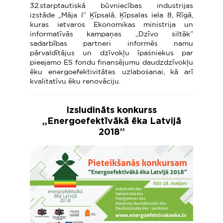
32.starptautiskā būvniecības industrijas
izstāde „Māja I” Ķīpsalā, Ķīpsalas iela 8, Rīgā,
kuras ietvaros Ekonomikas ministrija un
informatīvās kampaņas „Dzīvo siltāk”
sadarbības partneri informēs namu
pārvaldītājus un dzīvokļu īpašniekus par
pieejamo ES fondu finansējumu daudzdzīvokļu
ēku energoefektivitātes uzlabošanai, kā arī
kvalitatīvu ēku renovāciju.
Izsludināts konkurss
„Energoefektīvākā ēka Latvijā
2018”