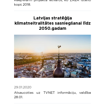
KeepWarm projekta ietvaros, ko ZREA īsteno
kopš 2018.
Latvijas stratēģija
klimatneitralitātes sasniegšanai līdz
2050.gadam
29.01.2020
Atsaucoties uz TVNET informāciju, valdība
28.01.