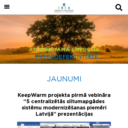
ATJAUNOJAMĀ ENERĢIJA
ENERGOEFEKTIVITĀTE
JAUNUMI
KeepWarm projekta pirmā vebināra
“5 centralizētās siltumapgādes
sistēmu modernizēšanas piemēri
Latvijā” prezentācijas