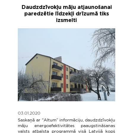
Daudzdzīvokļu māju atjaunošanai
paredzētie līdzekļi drīzumā tiks
izsmelti
03.01.2020
Saskaņā ar “Altum” informāciju, daudzdzīvokļu
māju energoefektivitātes paaugstināšanas
valsts atbalsta programmā visā Latvijā kopš