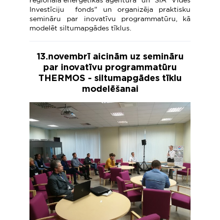
reģionālā enerģētikas aģentūra" un SIA "Vides
Investīciju fonds" un organizēja praktisku
semināru par inovatīvu programmatūru, kā
modelēt siltumapgādes tīklus.
13.novembrī aicinām uz semināru
par inovatīvu programmatūru
THERMOS - siltumapgādes tīklu
modelēšanai