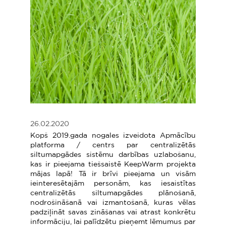
26.02.2020
Kopš 2019.gada nogales izveidota Apmācību
platforma / centrs par centralizētās
siltumapgādes sistēmu darbības uzlabošanu,
kas ir pieejama tiešsaistē KeepWarm projekta
mājas lapā! Tā ir brīvi pieejama un visām
ieinteresētajām personām, kas iesaistītas
centralizētās siltumapgādes plānošanā,
nodrošināšanā vai izmantošanā, kuras vēlas
padziļināt savas zināšanas vai atrast konkrētu
informāciju, lai palīdzētu pieņemt lēmumus par