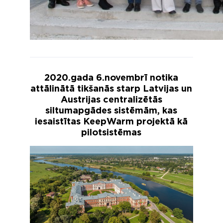
2020.gada 6.novembrī notika
attālinātā tikšanās starp Latvijas un
Austrijas centralizētās
siltumapgādes sistēmām, kas
iesaistītas KeepWarm projektā kā
pilotsistēmas