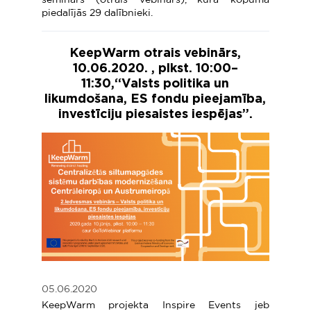
seminārs (otrais vebinārs), kurā kopumā
piedalījās 29 dalībnieki.
KeepWarm otrais vebinārs,
10.06.2020. , plkst. 10:00–
11:30,“Valsts politika un
likumdošana, ES fondu pieejamība,
investīciju piesaistes iespējas”.
05.06.2020
KeepWarm projekta Inspire Events jeb