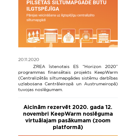
20.11.2020
ZREA īstenotais ES “Horizon 2020”
programmas finansētais projekts KeepWarm
(Centralizētās siltumapgādes sistēmu darbības
uzlabošana Centrāleiropā un Austrumeiropā)
tuvojas noslēgumam.
Aicinām rezervēt 2020. gada 12.
novembri KeepWarm noslēguma
virtuālajam pasākumam (zoom
platformā)