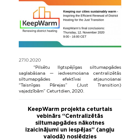
27.10.2020
“Pilsētu Ilgtspējīgas siltumapgādes
saglabāšana — iedvesmošana centralizētās
siltumapgādes efektīvai atjaunošanai
“Taisnīgas Pārejas” (Just Transition)
vajadzībām” Ceturtdien, 2020.
KeepWarm projekta ceturtais
vebinārs “Centralizētās
siltumapgādes nākotnes
izaicinājumi un iespējas” (angļu
valodā) noslēdzies