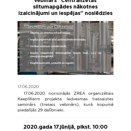
vebinārs “Centralizētās
siltumapgādes nākotnes
izaicinājumi un iespējas” noslēdzies
17.06.2020
17.06.2020. norisinājās ZREA organizētais
KeepWarm projekta Iedvesmas tiešsaistes
seminārs (trešais vebinārs), kurā kopumā
piedalījās 29 dalībnieki.
2020.gada 17.jūnijā, plkst. 10:00