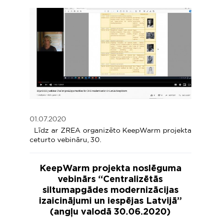
01.07.2020
Līdz ar ZREA organizēto KeepWarm projekta
ceturto vebināru, 30.
KeepWarm projekta noslēguma
vebinārs “Centralizētās
siltumapgādes modernizācijas
izaicinājumi un iespējas Latvijā”
(angļu valodā 30.06.2020)