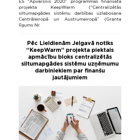
ES “Apvārsnis 2020” programmas finansētā
projekta KeepWarm (“Centralizētās
siltumapgādes sistēmu darbības uzlabošana
Centrāleiropā un Austrumeiropā” (Granta
līgums Nr.
Pēc Lieldienām Jelgavā notiks
“KeepWarm” projekta piektais
apmācību bloks centralizētās
siltumapgādes sistēmu uzņēmumu
darbiniekiem par finanšu
jautājumiem