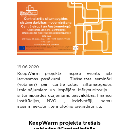
19.06.2020
KeepWarm projekta Inspire Events jeb
Iedvesmas pasākumi Tiešsaistes semināri
(vebināri) par centralizētās siltumapgādes
izaicinājumiem un iespējām Mērķauditorija –
siltumapgādes uzņēmumi, pašvaldības, finanšu
institūcijas, NVO , iedzīvotāji, namu
apsaimniekotāji, tehnoloģiju piegādātāji, u.
KeepWarm projekta trešais