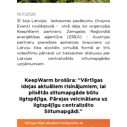
10.11.2020
Šī bija Latvijas Iedvesmas pasākumu (Inspire
Event) noslēdzošā - otrā daļa, ko organizēja
KeepWarm partneris Zemgales Reģionālā
enerģētikas aģentūra (ZREA) - Austrijas
partneru pieredzes apmaiņas brauciens uz
Latviju tika aizstāts virtuālā formā ar trīs
videofilmu pārraidi un tiešsaistes diskusiju par
Latvijas centralizētās siltumapgādes
uzņēmumiem.
KeepWarm brošūra: “Vērtīgas
idejas aktuāliem risinājumiem, lai
pilsētās siltumapgāde būtu
ilgtspējīga. Pārejas veicināšana uz
ilgtspējīgu centralizēto
Siltumapgādi.”