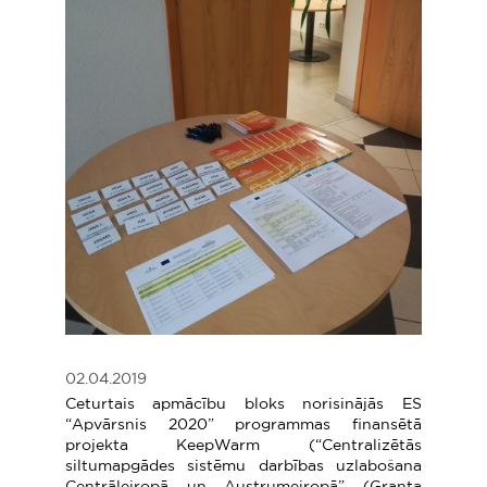
02.04.2019
Ceturtais apmācību bloks norisinājās ES
“Apvārsnis 2020” programmas finansētā
projekta KeepWarm (“Centralizētās
siltumapgādes sistēmu darbības uzlabošana
Centrāleiropā un Austrumeiropā” (Granta