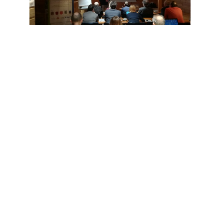
21.11.2018
Otrais apmācību bloks norisinājās ES
“Apvārsnis 2020” programmas finansētā
projekta KeepWarm (“Centralizētās
siltumapgādes sistēmu darbības uzlabošana
Centrāleiropā un Austrumeiropā” (Granta
līgums Nr.
Noslēdzies “KeepWarm” projekta
pirmais apmācību bloks par AER
izmantošanu, atkritumiem siltumu,
kā blakusprodukta izmantošanu,
centralizētās siltumapgādes
sistēmās