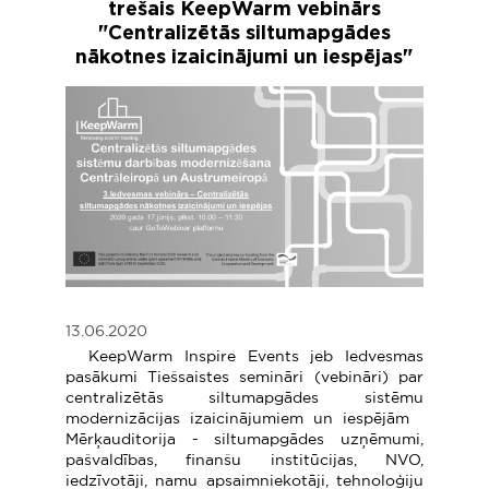
trešais KeepWarm vebinārs
"Centralizētās siltumapgādes
nākotnes izaicinājumi un iespējas"
13.06.2020
KeepWarm Inspire Events jeb Iedvesmas
pasākumi Tiešsaistes semināri (vebināri) par
centralizētās siltumapgādes sistēmu
modernizācijas izaicinājumiem un iespējām
Mērķauditorija - siltumapgādes uzņēmumi,
pašvaldības, finanšu institūcijas, NVO,
iedzīvotāji, namu apsaimniekotāji, tehnoloģiju