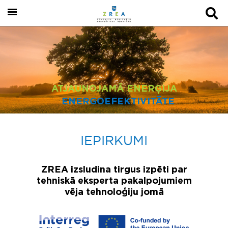
ATJAUNOJAMĀ ENERĢIJA
ENERGOEFEKTIVITĀTE
IEPIRKUMI
ZREA izsludina tirgus izpēti par
tehniskā eksperta pakalpojumiem
vēja tehnoloģiju jomā