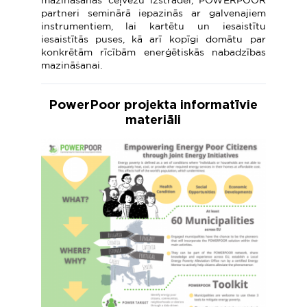
mazināšanas ceļvežu izstrādei, POWERPOOR
partneri seminārā iepazinās ar galvenajiem
instrumentiem, lai kartētu un iesaistītu
iesaistītās puses, kā arī kopīgi domātu par
konkrētām rīcībām enerģētiskās nabadzības
mazināšanai.
PowerPoor projekta informatīvie
materiāli