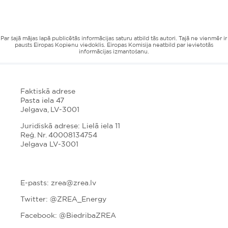
Par šajā mājas lapā publicētās informācijas saturu atbild tās autori. Tajā ne vienmēr ir
pausts Eiropas Kopienu viedoklis. Eiropas Komisija neatbild par ievietotās
informācijas izmantošanu.
Faktiskā adrese
Pasta iela 47
Jelgava, LV-3001
Juridiskā adrese: Lielā iela 11
Reģ. Nr. 40008134754
Jelgava LV-3001
E-pasts: zrea@zrea.lv
Twitter:
@ZREA_Energy
Facebook: @BiedribaZREA