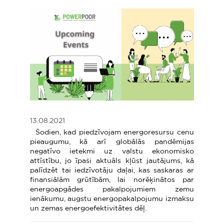
13.08.2021
Šodien, kad piedzīvojam energoresursu cenu
pieaugumu, kā arī globālās pandēmijas
negatīvo ietekmi uz valstu ekonomisko
attīstību, jo īpaši aktuāls kļūst jautājums, kā
palīdzēt tai iedzīvotāju daļai, kas saskaras ar
finansiālām grūtībām, lai norēķinātos par
energoapgādes pakalpojumiem zemu
ienākumu, augstu energopakalpojumu izmaksu
un zemas energoefektivitātes dēļ.