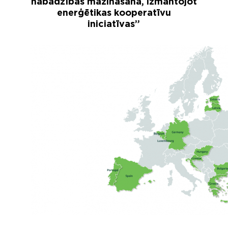
nabadzības mazināšana, izmantojot
enerģētikas kooperatīvu
iniciatīvas”