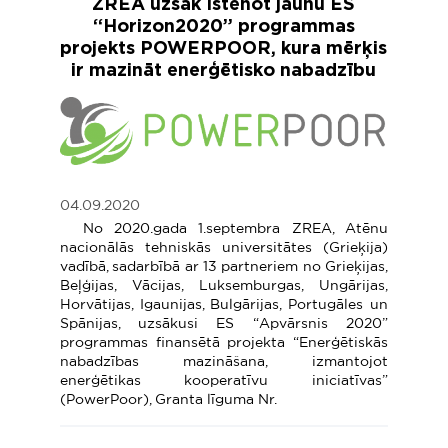
ZREA uzsāk īstenot jaunu ES
“Horizon2020” programmas
projekts POWERPOOR, kura mērķis
ir mazināt enerģētisko nabadzību
04.09.2020
No 2020.gada 1.septembra ZREA, Atēnu
nacionālās tehniskās universitātes (Grieķija)
vadībā, sadarbībā ar 13 partneriem no Grieķijas,
Beļģijas, Vācijas, Luksemburgas, Ungārijas,
Horvātijas, Igaunijas, Bulgārijas, Portugāles un
Spānijas, uzsākusi ES “Apvārsnis 2020”
programmas finansētā projekta “Enerģētiskās
nabadzības mazināšana, izmantojot
enerģētikas kooperatīvu iniciatīvas”
(PowerPoor), Granta līguma Nr.